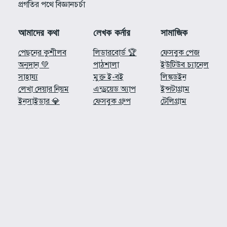
প্রগতির পথে বিজ্ঞানচর্চা
আমাদের কথা
লেখক কর্নার
সামাজিক
পেছনের কুশীলব
লিডারবোর্ড 🏆
ফেসবুক পেজ
অনুদান 💚
পাঠশালা
ইউটিউব চ্যানেল
সাহায্য
মুক্ত ই-বই
লিঙ্কডইন
লেখা দেয়ার নিয়ম
এন্ড্রয়েড অ্যাপ
ইন্সটাগ্রাম
ইনসাইডার 💎
ফেসবুক গ্রুপ
টেলিগ্রাম