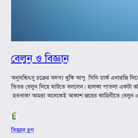
বেলুন ও বিজ্ঞান
অনুসন্ধিৎসু চক্রের সদস্য খুকি আপু যিনি ডার্ক এনারজ
ভিতর বেলুন নিয়ে ঘাটতে বললেন। হালকা পাতলা একটা ঝট
হতবাক! আমরা অনেকেই আকাশ জয়ের কাহিনীতে বেলুন এর
বিজ্ঞান ব্লগ