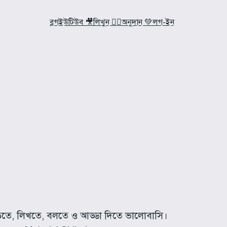
ব্লগ
ইউটিউব 🎥
লিখুন ✍🏼
অনুদান 💚
লগ-ইন
়ে পড়তে, লিখতে, বলতে ও আড্ডা দিতে ভালোবাসি।