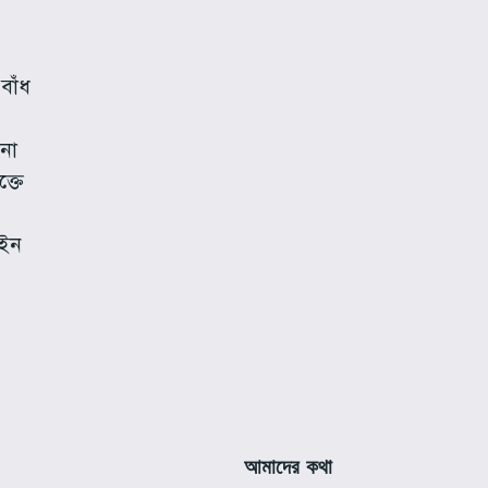
বাঁধ
n
নো
ক্তে
েইন
আমাদের কথা