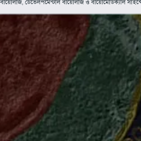
র বায়োলজি, ডেভেলপমেন্টাল বায়োলজি ও বায়োমেডিক্যাল সাইন