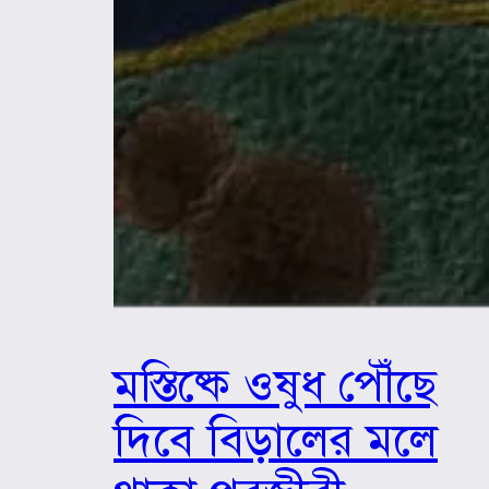
​​মস্তিষ্কে ওষুধ পৌঁছে
দিবে বিড়ালের মলে