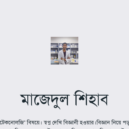
মাজেদুল শিহাব
়োটেকনোলজি” বিষয়ে। স্বপ্ন দেখি বিজ্ঞানী হওয়ার।বিজ্ঞান নিয