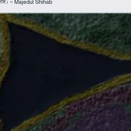
্সেস। ~ Majedul Shihab