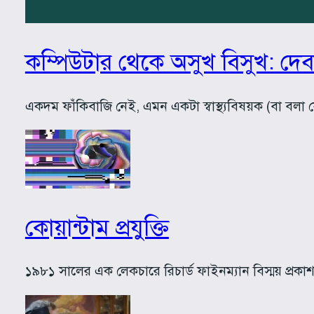
কম্পিউটার থেকে অসুখ বিসুখ: দেবাঞ
একদম ফাঁকিবাজি নেই, এমন একটা স্বাস্থ্যবিষয়ক (বা বলা 
কোয়ান্টাম প্রযুক্তি
১৯৮১ সালের এক লেকচারে রিচার্ড ফাইনম্যান বিস্ময় প্রকা