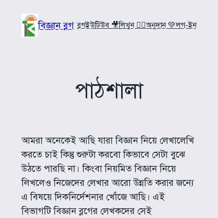
Skip
to
বিজ্ঞান ব্লগ
ব্লগ
ইউটিউব 🎥
লিখুন ✍🏼
অনুদান 💚
লগ-ইন
content
পাঠশালা
আমরা অনেকেই আছি যারা বিজ্ঞান নিয়ে লেখালেখি
করতে চাই কিন্তু শুরুটা করবো কিভাবে সেটা বুঝে
উঠতে পারছি না। কিংবা নিয়মিত বিজ্ঞান নিয়ে
লিখলেও নিজেদের লেখার আরো উন্নতি করার জন্যে
এ বিষয়ে দিকনির্দেশনার খোঁজে আছি। এই
বিভাগটি বিজ্ঞান ব্লগের লেখকদের সেই