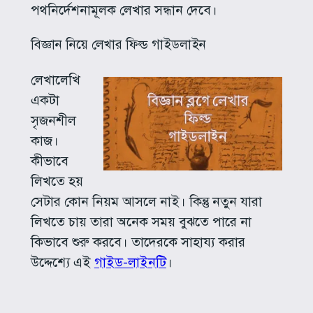
পথনির্দেশনামূলক লেখার সন্ধান দেবে।
বিজ্ঞান নিয়ে লেখার ফিল্ড গাইডলাইন
লেখালেখি
একটা
সৃজনশীল
কাজ।
কীভাবে
লিখতে হয়
সেটার কোন নিয়ম আসলে নাই। কিন্তু নতুন যারা
লিখতে চায় তারা অনেক সময় বুঝতে পারে না
কিভাবে শুরু করবে। তাদেরকে সাহায্য করার
উদ্দেশ্যে এই
গাইড-লাইনটি
।