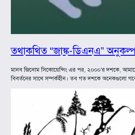
তথাকথিত “জাঙ্ক-ডিএনএ” অনুকল্
মানব জিনোম সিকোয়েন্সিং এর পর, ২০০০’র দশকে, আমাদের
বিবর্তনের সাথে সম্পর্কহীন। তব গত দশকে অনেকগুলো 