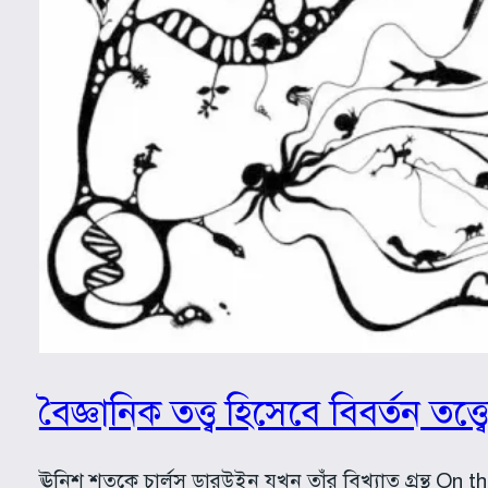
বৈজ্ঞানিক তত্ত্ব হিসেবে বিবর্তন তত্ত্ব
ঊনিশ শতকে চার্লস ডারউইন যখন তাঁর বিখ্যাত গ্রন্থ On the