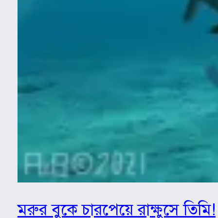
মরুর বুকে চারপেয়ে রাক্ষুসে তিমি!