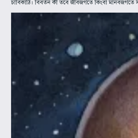
চাবিকাঠি। বিবর্তন কী তবে জীবজগতে কিংবা মানবজগতে