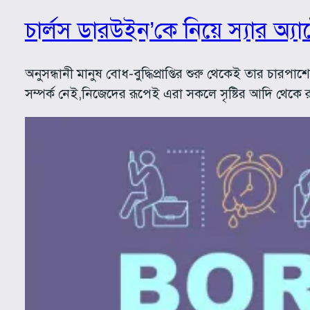
চার্লস ডারউইন’কে নিয়ে স্যার অ্য
অনুসন্ধানী মানুষ বোধ-বুদ্ধিপ্রাপ্তির শুরু থেকেই তার চা
সম্পর্ক নেই,নিজেদের রূপেই এরা সকলে সৃষ্টির আদি থেক