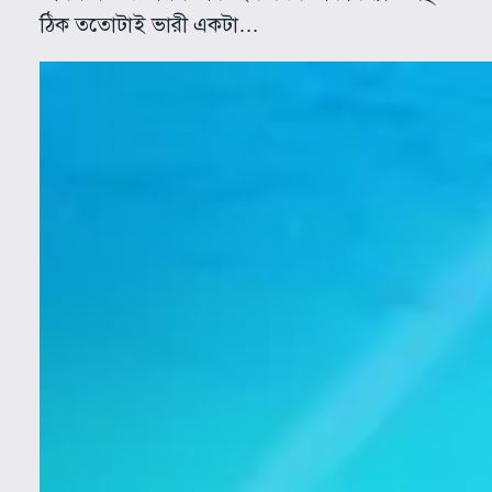
ঠিক ততোটাই ভারী একটা…