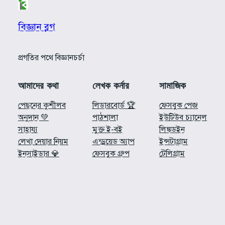
বিজ্ঞান ব্লগ
প্রগতির পথে বিজ্ঞানচর্চা
আমাদের কথা
লেখক কর্নার
সামাজিক
পেছনের কুশীলব
লিডারবোর্ড 🏆
ফেসবুক পেজ
অনুদান 💚
পাঠশালা
ইউটিউব চ্যানেল
সাহায্য
মুক্ত ই-বই
লিঙ্কডইন
লেখা দেয়ার নিয়ম
এন্ড্রয়েড অ্যাপ
ইন্সটাগ্রাম
ইনসাইডার 💎
ফেসবুক গ্রুপ
টেলিগ্রাম