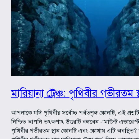
মারিয়ানা ট্রেঞ্চ: পৃথিবীর গভীরতম স
আপনাকে যদি পৃথিবীর সর্বোচ্চ পর্বতশৃঙ্গ কোনটি, এই প্রশ্ন
নিশ্চিত আপনি তৎক্ষণাৎ উত্তরটি বলবেন -“মাউন্ট এভারেস্ট
পৃথিবীর গভীরতম স্থান কোনটি এবং কোথায় এটি অবস্থিত