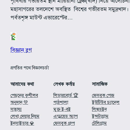
পৃথিবীর গভীরতম স্থান মারিয়ানা ট্রেঞ্চ(খাদ) নিয়ে আলোচনা 
মহাসাগরের তলদেশে অবস্থিত বিশ্বের গভীরতম সমুদ্রখাদ। প
পর্বতশৃঙ্গ মাউন্ট এভারেস্টের…
বিজ্ঞান ব্লগ
প্রগতির পথে বিজ্ঞানচর্চা
আমাদের কথা
লেখক কর্নার
সামাজিক
পেছনের কুশীলব
লিডারবোর্ড 🏆
ফেসবুক পেজ
অনুদান 💚
পাঠশালা
ইউটিউব চ্যানেল
সাহায্য
মুক্ত ই-বই
লিঙ্কডইন
লেখা দেয়ার নিয়ম
এন্ড্রয়েড অ্যাপ
ইন্সটাগ্রাম
ইনসাইডার 💎
ফেসবুক গ্রুপ
টেলিগ্রাম