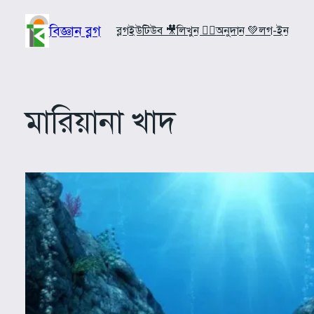
Skip
to
বিজ্ঞান ব্লগ
ব্লগ
ইউটিউব 🎥
লিখুন ✍🏼
অনুদান 💚
লগ-ইন
content
মারিয়ানা খাদ