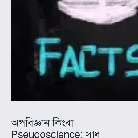
অপবিজ্ঞান কিংবা
Pseudoscience: সাধু