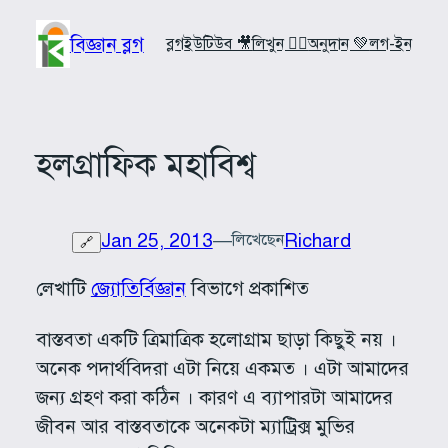
Skip
to
বিজ্ঞান ব্লগ
ব্লগ
ইউটিউব 🎥
লিখুন ✍🏼
অনুদান 💚
লগ-ইন
content
হলগ্রাফিক মহাবিশ্ব
Jan 25, 2013
—
Richard
লিখেছেন
🔗
লেখাটি
জ্যোতির্বিজ্ঞান
বিভাগে প্রকাশিত
বাস্তবতা একটি ত্রিমাত্রিক হলোগ্রাম ছাড়া কিছুই নয় ।
অনেক পদার্থবিদরা এটা নিয়ে একমত । এটা আমাদের
জন্য গ্রহণ করা কঠিন । কারণ এ ব্যাপারটা আমাদের
জীবন আর বাস্তবতাকে অনেকটা ম্যাট্রিক্স মুভির