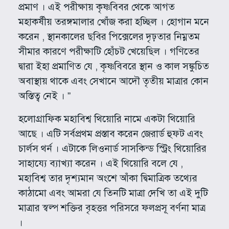
প্রমাণ । এই পরীক্ষায় কৃষ্ণবিবর থেকে আগত
মহাকর্ষীয় তরঙ্গমালার খোঁজ করা হচ্ছিল । হোগান মনে
করেন , স্থানকালের ছবির পিক্সেলের দৃঢ়তার নিম্নতম
সীমার কারণে পরীক্ষাটি হোঁচট খেয়েছিল । গণিতের
দ্বারা ইহা প্রমাণিত যে , কৃষ্ণবিবরে স্থান ও কাল সঙ্কুচিত
অবাস্থায় থাকে এবং সেখানে আদৌ তৃতীয় মাত্রার কোন
অস্তিত্ব নেই । ”
হলোগ্রাফিক মহাবিশ্ব থিয়োরি নামে একটা থিয়োরি
আছে । এটি সর্বপ্রথম প্রস্তাব করেন জেরার্ড হুফট এবং
চার্লস থর্ন । এটাকে লিওনার্ড সাসকিন্ড স্ট্রিং থিয়োরির
সাহায্যে ব্যাখ্যা করেন । এই থিয়োরি বলে যে ,
মহাবিশ্ব তার দৃশ্যমান অংশে আঁকা দ্বিমাত্রিক তথ্যের
কাঠামো এবং আমরা যে তিনটি মাত্রা দেখি তা এই দুটি
মাত্রার স্বল্প শক্তির বৃহত্তর পরিসরে ফলপ্রসূ বর্ণনা মাত্র
।