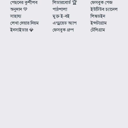
পেছনের কুশীলব
লিডারবোর্ড 🏆
ফেসবুক পেজ
অনুদান 💚
পাঠশালা
ইউটিউব চ্যানেল
সাহায্য
মুক্ত ই-বই
লিঙ্কডইন
লেখা দেয়ার নিয়ম
এন্ড্রয়েড অ্যাপ
ইন্সটাগ্রাম
ইনসাইডার 💎
ফেসবুক গ্রুপ
টেলিগ্রাম