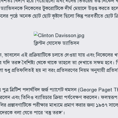
বশতঃ বিদীর্ণ হয়ে গিয়েছিলো এবং নলের ভিতরের তপ্ত নিকেল বাত
 ড্যাভিসনকে নিকেলের টুকরোটিকে দীর্ঘ মেয়াদে উত্তপ্ত করতে হ
িকেলের পৃষ্ঠে অনেক ছোট ছোট কৃষ্টাল ছিলো কিন্তু পরবর্তীতে ছোট
ক্লিন্টন যোসেফ ড্যাভিসন
 জানতেন, ভাবলেন এই প্রক্রিয়াটিকে চলতে দেওয়া যায় এবং নিকেলে
 যদি তরঙ্গ বৈশিষ্ট্য থেকে থাকে তাহলে তা দেখাতে সক্ষম হবে। 
শুধু প্রতিফলিতই হয় না বরং প্রতিসরণের নিয়ম অনুযায়ী প্রতিসর
ুত্র ব্রিটিশ পদার্থবিদ জর্জ প্যাগেট থমসন (George Paget T
করলেন এবং তিনিও ব্যাতিচার ক্রিয়া পর্যবেক্ষণ করলেন। ফলস্বরূ
র প্রস্তাবণাটিকে পরীক্ষার মাধ্যমে প্রমাণ করার জন্য ১৯৩৭ সা
দেরকে বলা যেতে পারে ‘বস্তু তরঙ্গ’।