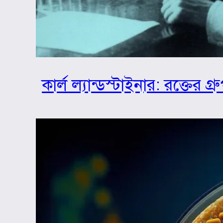
কার্ল ল্যান্ডস্টাইনার: রক্তের 