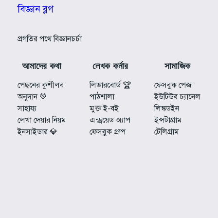
বিজ্ঞান ব্লগ
প্রগতির পথে বিজ্ঞানচর্চা
আমাদের কথা
লেখক কর্নার
সামাজিক
পেছনের কুশীলব
লিডারবোর্ড 🏆
ফেসবুক পেজ
অনুদান 💚
পাঠশালা
ইউটিউব চ্যানেল
সাহায্য
মুক্ত ই-বই
লিঙ্কডইন
লেখা দেয়ার নিয়ম
এন্ড্রয়েড অ্যাপ
ইন্সটাগ্রাম
ইনসাইডার 💎
ফেসবুক গ্রুপ
টেলিগ্রাম