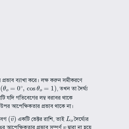
n
θ
o
)
2
্রভাব ব্যাখা করে। লক্ষ করুন সমীকরণে
(
θ
o
=
0
∘
,
cos
θ
o
=
1
)
ে
, তখন তা দৈর্ঘ্য
খাটি যদি গতিবেগের লম্ব বরাবর থাকে
ের উপর আপেক্ষিকতার প্রভাব থাকে না।
(
v
→
)
L
o
 বেগ
একটি ভেক্টর রাশি, তাই
দৈর্ঘ্যের
v
র আপেক্ষিকতার প্রভাব সম্পূর্ণ
দ্বারা না হয়ে