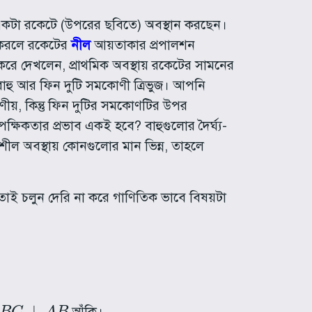
ত একটা রকেটে (উপরের ছবিতে) অবস্থান করছেন।
ু করলে রকেটের
নীল
আয়তাকার প্রপালশন
করে দেখলেন, প্রাথমিক অবস্থায় রকেটের সামনের
বিবাহু আর ফিন দুটি সমকোণী ত্রিভুজ। আপনি
ীয়, কিন্তু ফিন দুটির সমকোণটির উপর
ক্ষিকতার প্রভাব একই হবে? বাহুগুলোর দৈর্ঘ্য-
ল অবস্থায় কোনগুলোর মান ভিন্ন, তাহলে
তাই চলুন দেরি না করে গাণিতিক ভাবে বিষয়টা
B
C
⊥
A
B
আঁকি।