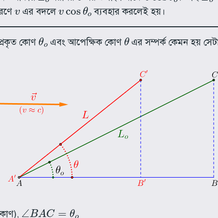
v
v
cos
θ
o
ীকরণে
এর বদলে
ব্যবহার করলেই হয়।
θ
o
θ
প্রকৃত কোণ
এবং আপেক্ষিক কোণ
এর সম্পর্ক কেমন হয় সেট
∠
B
A
C
=
θ
o
 কোণ),