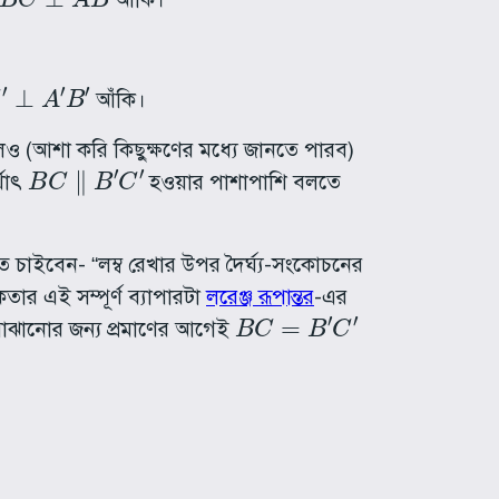
′
⊥
A
′
B
′
আঁকি।
ও (আশা করি কিছুক্ষণের মধ্যে জানতে পারব)
B
C
∥
B
′
C
′
্থাৎ
হওয়ার পাশাপাশি বলতে
ে চাইবেন- “লম্ব রেখার উপর দৈর্ঘ্য-সংকোচনের
ার এই সম্পূর্ণ ব্যাপারটা
লরেঞ্জ রূপান্তর
-এর
B
C
=
B
′
C
′
 বোঝানোর জন্য প্রমাণের আগেই