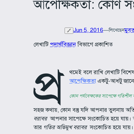
আপেক্ষিকতা: কোণ সং
Jun 5, 2016
—
মুব
লিখেছেন
🔗
লেখাটি
পদার্থবিজ্ঞান
বিভাগে প্রকাশিত
প্র
থমেই বলে রাখি লেখাটি বিশেষ 
আপেক্ষিকতা
একটু-আধটু জানে-
কোন পর্যবেক্ষকের সাপেক্ষে গতিশীল বস্ত
সহজ কথায়, কোন বস্তু যদি আপনার তুলনায় অতি উ
বরাবর
আপনার সাপেক্ষে সংকোচিত হয়ে যায়। আব
তার
গতির অভিমুখ বরাবর
সংকোচিত হয়ে যায়।