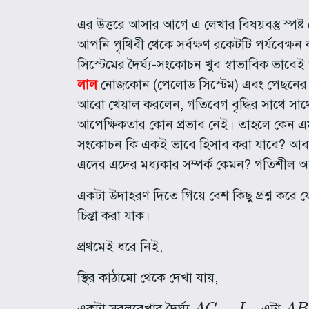
এর উত্তরে আসার আগে এ লেখার বিষয়বস্তু স্প
আপনি পৃথিবী থেকে সর্বক্ষণ রকেটটি পর্যবেক্ষ
সিস্টেমের দৈর্ঘ্য-সংকোচন খুব স্বাভাবিক ভাব
লাল
নোজকোন (পেলোড সিস্টেম) এবং পেছনে
আরো খেয়াল করলেন, গতিবেগ বৃদ্ধির সাথে সাথ
আপেক্ষিকতার কোন প্রভাব নেই। তাহলে কেন এমনটা
সংকোচন কি একই ভাবে হিসাব করা যাবে? আবার প্
এদের এদের মধ্যকার সম্পর্ক কেমন? গতিশীল অব
একটা উদাহরণ দিতে গিয়ে বেশ কিছু প্রশ্ন কর
চিন্তা করা যাক।
প্রথমেই ধরে নিই,
স্থির কাঠামো থেকে দেখা যায়,
A
C
=
L
o
A
B
একটা সরলরেখার দৈর্ঘ্য
, এটা