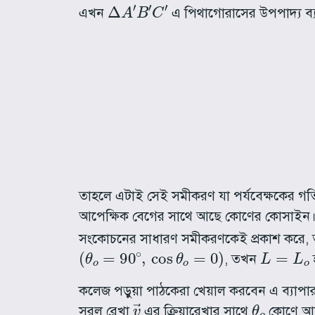
∆
A
′
B
′
C
′
এখন
এ পিথাগোরাসের উপপাদ্য ব্য
(
A
′
C
′
তাহলে এটাই সেই সমীকরণ যা পর্যবেক্ষকের গত
আপেক্ষিক বেগের সাথে আছে কোণের কোসাইন। অ
সংকোচনের সাধারণ সমীকরণকেই প্রকাশ করে
(
θ
o
=
90
∘
,
cos
θ
o
=
0
)
L
=
L
o
, তখন
হ
কলেজ পড়ুয়া পাঠকেরা খেয়াল করবেন এ ব্যাপা
v
→
θ
o
সরল রেখা
এর ক্রিয়ারেখার সাথে
কোণে আন