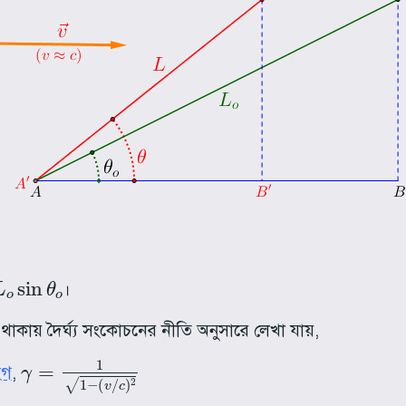
n
θ
o
।
াকায় দৈর্ঘ্য সংকোচনের নীতি অনুসারে লেখা যায়,
γ
=
1
1
−
(
v
/
c
)
2
হগ
,