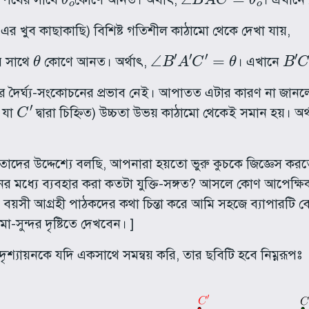
এর খুব কাছাকাছি) বিশিষ্ট গতিশীল কাঠামো থেকে দেখা যায়,
θ
∠
B
′
A
′
C
′
=
θ
B
′
C
 সাথে
কোণে আনত। অর্থাৎ,
। এখানে
 দৈর্ঘ্য-সংকোচনের প্রভাব নেই। আপাতত এটার কারণ না জানলে
C
′
 যা
দ্বারা চিহ্নিত) উচ্চতা উভয় কাঠামো থেকেই সমান হয়। অর
 তাদের উদ্দেশ্যে বলছি, আপনারা হয়তো ভুরু কুচকে জিজ্ঞেস করত
ের মধ্যে ব্যবহার করা কতটা যুক্তি-সঙ্গত? আসলে কোণ আপেক্ষিকত
সব বয়সী আগ্রহী পাঠকদের কথা চিন্তা করে আমি সহজে ব্যাপারটি
-সুন্দর দৃষ্টিতে দেখবেন। ]
দৃশ্যায়নকে যদি একসাথে সমন্বয় করি, তার ছবিটি হবে নিম্নরূপঃ