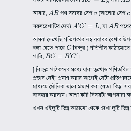
A
B
v
c
আবার,
পথ বরাবর বেগ
(আলোর বেগ
A
′
C
′
=
L
A
B
সরলরেখাটির দৈর্ঘ্য
, যা
পথের
আমরা দেখেছি গতিপথের লম্ব বরাবর রেখার উপর
C
বলা যেতে পারে
বিন্দুর ( গতিশীল কাঠামোতে
B
C
=
B
′
C
′
পারি,
।
[ বিঃদ্রঃ পাঠকদের মধ্যে যারা তুখোড় গণিতবিদ
প্রভাব নেই” প্রমাণ করার আগেই সেটা প্রতিপাদন
মাধ্যমে মৌলিক ভাবে প্রমাণ করা যেত। কিন্তু 
ব্যবহার করলাম। আশা করি বিষয়টা আপনারা ক্ষমা
এখন এইদুটি ভিন্ন কাঠামো থেকে দেখা দুটি ভিন্ন 