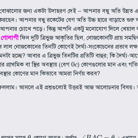
ষ্ট বোঝানোর জন্য একটা উদাহরণ দেই – আপনার বন্ধু অতি উন্ন
ন করছেন। আপনার বন্ধু রকেটের বেগ অতি উচ্চ হারে বাড়াতে শুর
েই আপনার চোখে পড়ে। কিন্তু আপনি একটু মনোযোগ দিলে খেয়াল 
র
গোলাপী
ফিন দুটি ত্রিভুজ আকৃতির ছিল, নোজকোনটি প্রায় সমদ্
ে লাল নোজকোনের তিনটি কোণেই দৈর্ঘ্য-সংকোচনের প্রভাব লক্ষণ
 হচ্ছে? আবার এ ত্রিভুজ তিনটির প্রতিটি বাহুর; কি দৈর্ঘ্য-আপে
0
c
রাথমিক বা স্থির অবস্থায় (বেগ
) কোণগুলোর মান এবং গতিশী
স্থার কোণের মান কিভাবে আমরা নির্ণয় করব?
ে ফেললাম। আসলে এই প্রশ্নগুলোই উত্তরই আজ আলোচনার বিষয়। 
θ
o
∠
B
A
C
=
θ
o
পথের সাথে
কোণে আনত। অর্থাৎ,
। এখানে