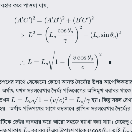
বহার করে পাওয়া যায়,
)
2
=
(
A
′
B
′
)
2
+
(
B
′
C
′
)
2
⟹
L
2
=
(
L
o
cos
θ
o
γ
)
2
+
(
L
o
si
∴
L
=
L
o
1
−
(
v
cos
θ
o
c
)
2
∎
∎
িপথের সাথে যেকোনো কোণে আনত দৈর্ঘ্যের উপর আপেক্ষিকতার প
র্থাৎ যখন সরলরেখার দৈর্ঘ্য গতিবেগের অভিমুখ বরাবর থাক
L
=
L
o
1
−
(
v
/
c
)
2
=
L
o
/
γ
, তখন
হয়। কিন্তু সরল রে
য়। অর্থাৎ গতিপথের সাথে লম্বভাবে স্থাপিত সরলরেখার দৈর্ঘ্য
রটিকে ভেক্টর ব্যবহার করে আরো সহজে ব্যাখা করা যায়। যেহেতু
L
o
v
→
v
cos
θ
o
L
o
ত থাকায়
বরাবর
এর উপাংশ থাকে
। তাই
এ