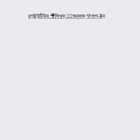
ব্লগ
ইউটিউব 🎥
লিখুন ✍🏼
অনুদান 💚
লগ-ইন