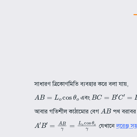
সাধারণ ত্রিকোণমিতি ব্যবহার করে বলা যায়,
A
B
=
L
o
cos
θ
o
B
C
=
B
′
C
′
=
L
o
si
এবং
A
B
আবার গতিশীল কাঠামোর বেগ
পথ বরাবর থ
A
′
B
′
=
A
B
γ
=
L
o
cos
θ
o
γ
যেখানে
লরেঞ্জ স