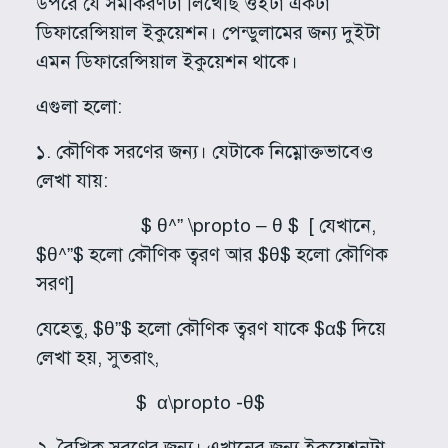
উপরে যে সমীকরণটা লিখেছি ওইটা একটা
ডিফারেন্সিয়াল ইকুয়েশন। পেন্ডুলামের জন্য দুইটা
এমন ডিফারেন্সিয়াল ইকুয়েশন থাকে।
এগুলা হলো:
১. কৌণিক সরণের জন্য। যেটাকে নিম্নোক্তভাবেও
লেখা যায়:
$ θ^” \propto – θ $ [ যেখানে,
$θ^”$ হলো কৌণিক ত্বরণ আর $θ$ হলো কৌণিক
সরণ]
যেহেতু, $θ”$ হলো কৌণিক ত্বরণ যাকে $α$ দিয়ে
লেখা হয়, সুতরাং,
$ α\propto -θ$
২. রৈখিক সরণের জন্য। এখানের জন্য ইকুয়েশনটা