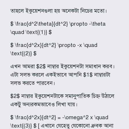
তাহলে ইকুয়েশনগুলা হয় অনেকটা নিচের মতো।
$ \frac{d^2\theta}{dt^2} \propto -\theta
\quad \text{(1)} $
$ \frac{d^2x}{dt^2} \propto -x \quad
\text{(2)} $
এখন আমরা $2$ নাম্বার ইকুয়েশনটা সমাধান করব।
এটা সলভ করলে একইভাবে আপনি $1$ নাম্বারটা
সলভ করতে পারবেন।
$2$ নাম্বার ইকুয়েশনটাকে সমানুপাতিক চিহ্ন উঠালে
একটু অন্যরকমভাবেও লিখা যায়।
$ \frac{d^2x}{dt^2} = -\omega^2 x \quad
\text{(3)} $ [ এখানে যেহেতু যেকোনো ধ্রুবক আনা