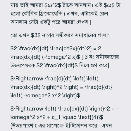
যায় তাই আমরা $ω^2$ টাকে আনলাম। এই $ω$ টা
হলো কৌণিক ফ্রিকোয়েন্সি। এখন, এটাকেই কেন
আনলাম সেটা একটু পরে আমরা দেখব ]
তো এখন $3$ নাম্বার সমীকরণ সমাধানের পালা:
$2 \frac{dx}{dt} \frac{d^2x}{dt^2} = 2
\frac{dx}{dt} (-\omega^2 x)$ [ 3 নং সমীকরণের
উভয়পক্ষকে $2 \frac{dx}{dt}$ দিয়ে গুণ করে]
$\Rightarrow \frac{d}{dt} \left( \left(
\frac{dx}{dt} \right)^2 \right) = \frac{d}{dt}
\left( -\omega^2 x^2 \right)$
$\Rightarrow \left( \frac{dx}{dt} \right)^2 = -
\omega^2 x^2 + c_1 \quad \text{(4)}$
[উভয়পাশে t এর সাপেক্ষে ইন্টিগ্রেশন করে। এখন