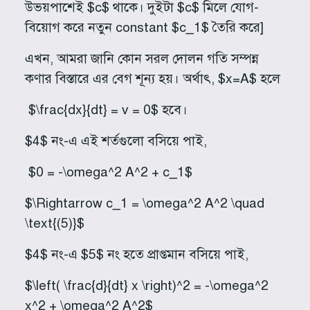
উভয়পাশেই $c$ থাকে। দুইটা $c$ মিলে যোগ-
বিয়োগ করে নতুন constant $c_1$ তৈরি করে]
এখন, আমরা জানি কোন সরল দোলন গতি সম্পন্ন
কণার বিস্তারে এর বেগ শূন্য হয়। অর্থাৎ, $x=A$ হলে
$\frac{dx}{dt} = v = 0$ হবে।
$4$ নং-এ এই শর্তগুলো বসিয়ে পাই,
$0 = -\omega^2 A^2 + c_1$
$\Rightarrow c_1 = \omega^2 A^2 \quad
\text{(5)}$
$4$ নং-এ $5$ নং হতে প্রাপ্তমান বসিয়ে পাই,
$\left( \frac{d}{dt} x \right)^2 = -\omega^2
x^2 + \omega^2 A^2$