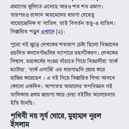
প্রমাণের ঝুলিতে এসেছে আরও শত শত প্রমাণ।
তারপরও রাফান আহমেদের ধারণা যেহেতু
বায়োজেনিক ল’ বাতিল, তাই বিবর্তন তত্ত্ব-ও বাতিল।
বিস্তারিত পড়ুন
এখানে
[২]।
পুরো বই জুড়ে লেখকের শতভাগ চেষ্টা ছিলো বিজ্ঞানের
প্রচলিত কনসেপ্টগুলির ব্যাপারে রহস্যীকরণ। লেখকের
বিশ্বাস, মহাকর্ষের সংজ্ঞা বাঁচাতে গিয়ে বিজ্ঞানীরা ‘ডার্ক
ম্যাটার’, ‘ডার্ক এনার্জি’ এর ধারণাগুলি জোর করে
হাজির করেছেন । এ বই নিয়ে বিস্তারিত লিখা আসবে
কোনো একদিন। আপাতত আমাদের অপবিজ্ঞান বই
তালিকায় প্রথম জায়গা করে নেয়া বইটির আলোচনায়
ইতি টানছি।
পৃথিবী নয় সূর্য ঘোরে, মুহাম্মদ নুরল
ইসলাম