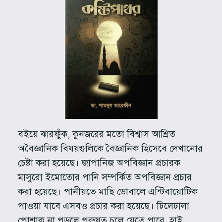
বইয়ে ঝারফুঁক, কুনজরের মতো বিশ্বাস আশ্রিত
অবৈজ্ঞানিক বিষয়গুলিকে বৈজ্ঞানিক হিসেবে দেখানোর
চেষ্টা করা হয়েছে। জাপানিজ অপবিজ্ঞান প্রচারক
মাসুরো ইমোতোর পানি সম্পর্কিত অপবিজ্ঞান প্রচার
করা হয়েছে। পানীয়তে মাছি ডোবালে এন্টিবায়োটিক
পাওয়া যাবে এসবও প্রচার করা হয়েছে। ঢিলেঢালা
পোশাক না পড়লে পুরুষত্ব চলে যেতে পারে ,হাই