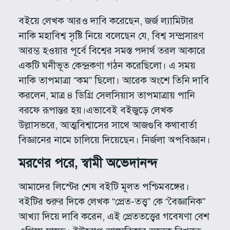
বইয়ে লেখক আরও দাবি করেছেন, জর্জ ল্যামিটার
নাকি মহাবিশ্ব সৃষ্টি নিয়ে বলেছেন যে, বিশ্ব সম্প্রসারণ
আরম্ভ হওয়ার পূর্বে বিশ্বের সমস্ত পদার্থ তরল আকারে
একটি ঘনীভূত কেন্দ্রকণা গঠন করেছিলো। এ সময়
নাকি তাপমাত্রা “কম” ছিলো। আরেক অংশে তিনি দাবি
করলেন, মাত্র ৪ ডিগ্রি সেলসিয়াস তাপমাত্রায় পানি
বরফে রূপান্তর হয়।এভাবেই বইজুড়ে লেখক
উল্লাসভরে, আত্মবিশ্বাসের সাথে আজগুবি কথাবার্তা
বিজ্ঞানের নামে চালিয়ে দিয়েছেন। নির্জলা অপবিজ্ঞান।
মরণের পরে, স্বামী অভেদানন্দ
আমাদের লিস্টের শেষ বইটি মূলত পশ্চিমবঙ্গের।
বইটির শুরুর দিকে লেখক “প্রেত-তত্ত্ব” কে “বৈজ্ঞানিক”
আখ্যা দিয়ে দাবি করেন, এই প্রেততত্ত্বের গবেষণা বেশ