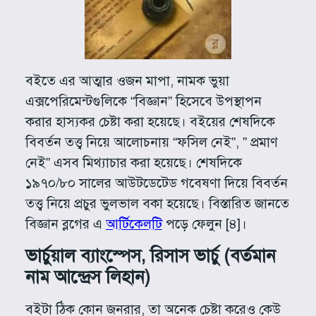
বইতে এর আত্মার ওজন মাপা, নামক ভুয়া
এক্সপেরিমেন্টগুলিকে “বিজ্ঞান” হিসেবে উপস্থাপন
করার হাস্যকর চেষ্টা করা হয়েছে। বইয়ের শেষদিকে
বিবর্তন তত্ত্ব নিয়ে আলোচনায় “ফসিল নেই”, ” প্রমাণ
নেই” এসব মিথ্যাচার করা হয়েছে। শেষদিকে
১৯৭০/৮০ সালের আউটডেটেড গবেষণা দিয়ে বিবর্তন
তত্ত্ব নিয়ে প্রচুর ভুলভাল বকা হয়েছে। বিস্তারিত জানতে
বিজ্ঞান ব্লগের এ
আর্টিকেলটি
পড়ে ফেলুন [৪]।
ভার্চুয়াল ব্যাংস্পেস, রিসাস ভার্চু (বর্তমান
নাম আন্দ্রেস লিহান)
বইটা ঠিক কোন জনরার, তা অনেক চেষ্টা করেও কেউ