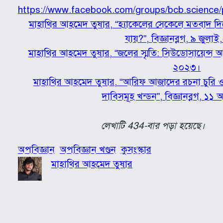
https://www.facebook.com/groups/bcb.science
মাহাথির আহমেদ তুষার, “হ্যাকেলের সেকেলে মতবাদ দিয়ে প
যায়?”, বিজ্ঞানব্লগ, ৯ জুল
মাহাথির আহমেদ তুষার, “জলের স্মৃতি: সিউডোসায়েন্স আর 
২০২৩।
মাহাথির আহমেদ তুষার, “আরিফ আজাদের রচনা চুরি ও অজ
দাবিসমূহ খন্ডন”, বিজ্ঞানব্লগ, ১১
লেখাটি 434-বার পড়া হয়েছে।
অপবিজ্ঞান
অপবিজ্ঞান খণ্ডন
কুসংস্কার
মাহাথির আহমেদ তুষার