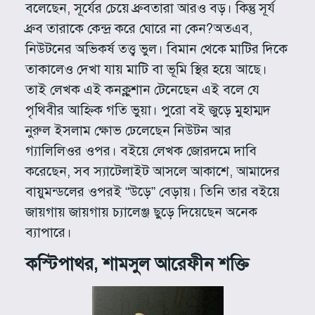
বলেছেন, সূর্যের চেয়ে ধ্রুবতারা আরও বড়। কিন্তু সূর্য
ধ্রুব তারাকে কেন্দ্র করে ঘোরে না কেন?অতএব,
নিউটনের অভিকর্ষ তত্ত্ব ভুল। বিমান থেকে মাটির দিকে
তাকালেও দেখা যায় মাটি বা ভূমি স্থির হয়ে আছে।
তাই লেখক এই কনক্লুশান টেনেছেন এই বলে যে
পৃথিবীর আহ্নিক গতি ভুয়া। পুরো বই জুড়ে মুহাম্মদ
নুরুল ইসলাম ক্ষোভ ঢেলেছেন নিউটন আর
গ্যালিলিওর ওপর। বইয়ে লেখক জোরদমে দাবি
করেছেন, সব স্যাটেলাইট আসলে আকাশে, আমাদের
বায়ুমন্ডলের ওপরই “উড়ে” বেড়ায়। তিনি তার বইয়ে
জায়গায় জায়গায় চ্যালেঞ্জ ছুড়ে দিয়েছেন অনেক
ব্যাপারে।
কস্টিপাথর, শামসুল আরেফীন শক্তি