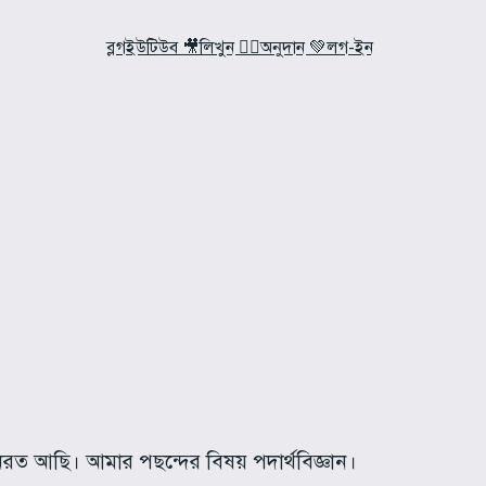
ব্লগ
ইউটিউব 🎥
লিখুন ✍🏼
অনুদান 💚
লগ-ইন
্যয়নরত আছি। আমার পছন্দের বিষয় পদার্থবিজ্ঞান।