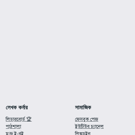
লেখক কর্নার
সামাজিক
লিডারবোর্ড 🏆
ফেসবুক পেজ
পাঠশালা
ইউটিউব চ্যানেল
মুক্ত ই-বই
লিঙ্কডইন