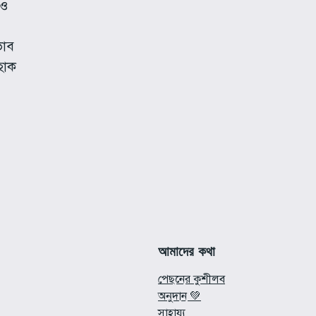
েও
ভাব
 হোক
আমাদের কথা
পেছনের কুশীলব
অনুদান 💚
সাহায্য