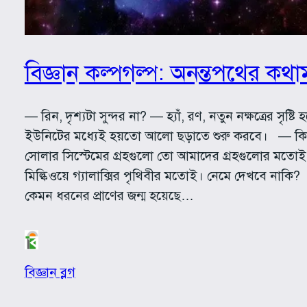
বিজ্ঞান কল্পগল্প: অনন্তপথের কথা
— রিন, দৃশ্যটা সুন্দর না? — হ্যাঁ, রণ, নতুন নক্ষত্রের সৃষ্ট
ইউনিটের মধ্যেই হয়তো আলো ছড়াতে শুরু করবে। — কি
সোলার সিস্টেমের গ্রহগুলো তো আমাদের গ্রহগুলোর মতোই। 
মিল্কিওয়ে গ্যালাক্সির পৃথিবীর মতোই। নেমে দেখবে নাকি
কেমন ধরনের প্রাণের জন্ম হয়েছে…
বিজ্ঞান ব্লগ