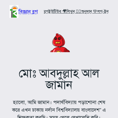
Skip
to
বিজ্ঞান ব্লগ
ব্লগ
ইউটিউব 🎥
লিখুন ✍🏼
অনুদান 💚
লগ-ইন
content
মোঃ আবদুল্লাহ আল
জামান
হ্যালো, আমি জামান। পদার্থবিদ্যায় পড়াশোনা শেষ
করে এখন ঢাকায় নর্দান বিশ্ববিদ্যালয় বাংলাদেশ” এ
শিক্ষকতা করছি। সময় পেলে লেখালেখি করি।