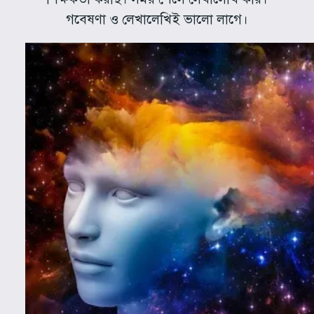
গবেষণা ও লেখালেখিই ভালো লাগে।