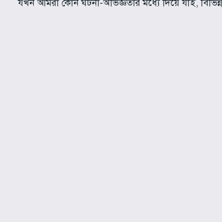
যখন আমরা কোন ঘটনা-অভিজ্ঞতার মধ্যে দিয়ে যাই, বিভিন্ন ই