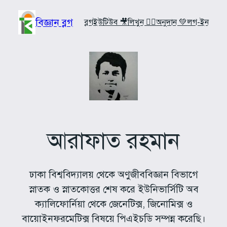
Skip
to
বিজ্ঞান ব্লগ
ব্লগ
ইউটিউব 🎥
লিখুন ✍🏼
অনুদান 💚
লগ-ইন
content
আরাফাত রহমান
ঢাকা বিশ্ববিদ্যালয় থেকে অণুজীববিজ্ঞান বিভাগে
স্নাতক ও স্নাতকোত্তর শেষ করে ইউনিভার্সিটি অব
ক্যালিফোর্নিয়া থেকে জেনেটিক্স, জিনোমিক্স ও
বায়োইনফরমেটিক্স বিষয়ে পিএইচডি সম্পন্ন করেছি।