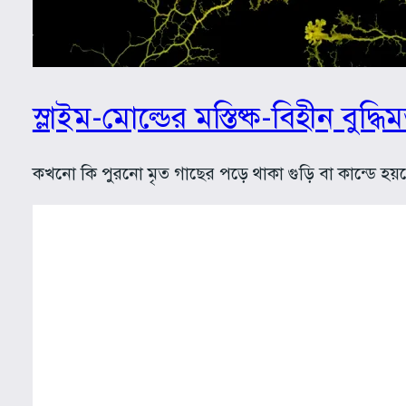
স্লাইম-মোল্ডের মস্তিষ্ক-বিহীন বুদ্ধিমত
কখনো কি পুরনো মৃত গাছের পড়ে থাকা গুড়ি বা কান্ডে 