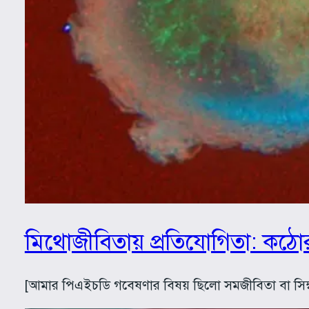
মিথোজীবিতায় প্রতিযোগিতা: কঠোর নি
[আমার পিএইচডি গবেষণার বিষয় ছিলো সমজীবিতা বা সিম্বায়ে