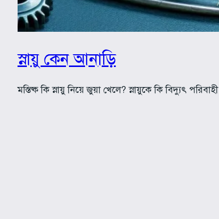
স্নায়ু কেন আনাড়ি
মস্তিষ্ক কি স্নায়ু নিয়ে জুয়া খেলে? স্নায়ুকে কি বিদ্যুৎ পর