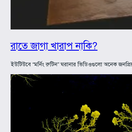
রাতে জাগা খারাপ নাকি?
ইউটিউবে “মর্নিং রুটিন” ঘরানার ভিডিওগুলো অনেক জনপ্রি