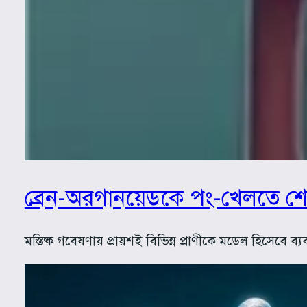
ব্রেন-অরগানয়েডকে পং-খেলতে শ
মস্তিষ্ক গবেষণায় প্রায়শই বিভিন্ন প্রাণীকে মডেল হিসেবে