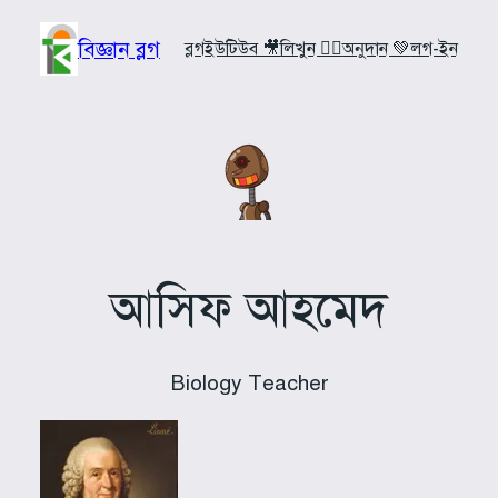
Skip
to
বিজ্ঞান ব্লগ
ব্লগ
ইউটিউব 🎥
লিখুন ✍🏼
অনুদান 💚
লগ-ইন
content
আসিফ আহমেদ
Biology Teacher