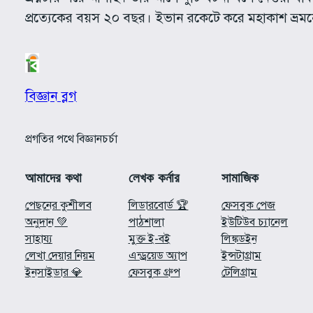
প্রত্যেকের বয়স ২০ বছর। ইভান রকেটে করে মহাকাশ ভ্র
বিজ্ঞান ব্লগ
প্রগতির পথে বিজ্ঞানচর্চা
আমাদের কথা
লেখক কর্নার
সামাজিক
পেছনের কুশীলব
লিডারবোর্ড 🏆
ফেসবুক পেজ
অনুদান 💚
পাঠশালা
ইউটিউব চ্যানেল
সাহায্য
মুক্ত ই-বই
লিঙ্কডইন
লেখা দেয়ার নিয়ম
এন্ড্রয়েড অ্যাপ
ইন্সটাগ্রাম
ইনসাইডার 💎
ফেসবুক গ্রুপ
টেলিগ্রাম