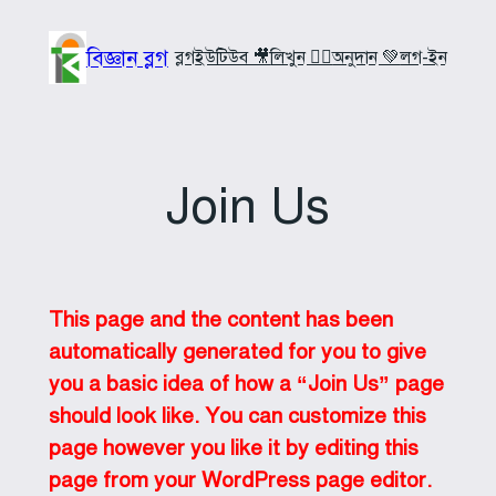
Skip
to
বিজ্ঞান ব্লগ
ব্লগ
ইউটিউব 🎥
লিখুন ✍🏼
অনুদান 💚
লগ-ইন
content
Join Us
This page and the content has been
automatically generated for you to give
you a basic idea of how a “Join Us” page
should look like. You can customize this
page however you like it by editing this
page from your WordPress page editor.