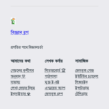
বিজ্ঞান ব্লগ
প্রগতির পথে বিজ্ঞানচর্চা
আমাদের কথা
লেখক কর্নার
সামাজিক
পেছনের কুশীলব
লিডারবোর্ড 🏆
ফেসবুক পেজ
অনুদান 💚
পাঠশালা
ইউটিউব চ্যানেল
সাহায্য
মুক্ত ই-বই
লিঙ্কডইন
লেখা দেয়ার নিয়ম
এন্ড্রয়েড অ্যাপ
ইন্সটাগ্রাম
ইনসাইডার 💎
ফেসবুক গ্রুপ
টেলিগ্রাম