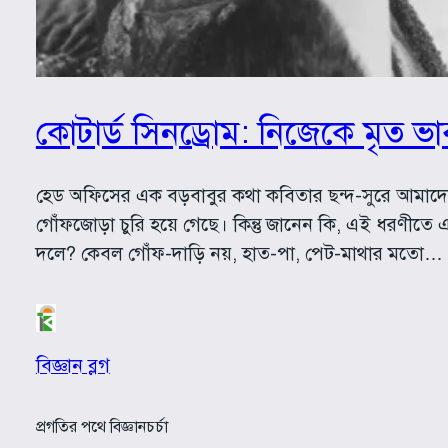
কোটার্ড সিনড্রোম: নিজেকে মৃত ভাব
হেড অফিসের এক বড়বাবুর কথা কবিতার ছন্দ-সুরে আমাদের
গোঁফজোড়া চুরি হয়ে গেছে। কিন্তু জানেন কি, এই ধরণীতে
দলে? কেবল গোঁফ-দাড়ি নয়, হাত-পা, পেট-মাথার মতো…
বিজ্ঞান ব্লগ
প্রগতির পথে বিজ্ঞানচর্চা