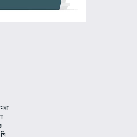
আমরা
রা
য়
ুখি