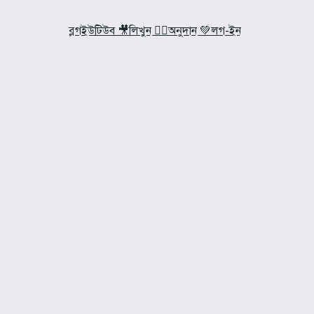
ব্লগ
ইউটিউব 🎥
লিখুন ✍🏼
অনুদান 💚
লগ-ইন