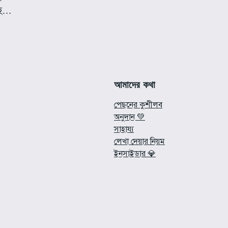
সহ…
আমাদের কথা
পেছনের কুশীলব
অনুদান 💚
সাহায্য
লেখা দেয়ার নিয়ম
ইনসাইডার 💎