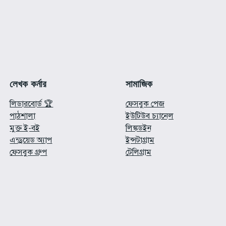
লেখক কর্নার
সামাজিক
লিডারবোর্ড 🏆
ফেসবুক পেজ
পাঠশালা
ইউটিউব চ্যানেল
মুক্ত ই-বই
লিঙ্কডইন
এন্ড্রয়েড অ্যাপ
ইন্সটাগ্রাম
ফেসবুক গ্রুপ
টেলিগ্রাম