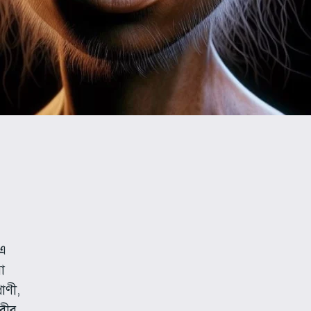
নএ
া
াণী,
িবীর