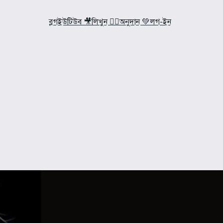
ব্লগ
ইউটিউব 🎥
লিখুন ✍🏼
অনুদান 💚
লগ-ইন