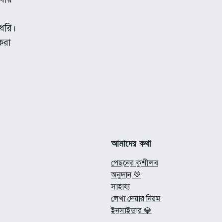
 ধরি।
করা
আমাদের কথা
পেছনের কুশীলব
অনুদান 💚
সাহায্য
লেখা দেয়ার নিয়ম
ইনসাইডার 💎