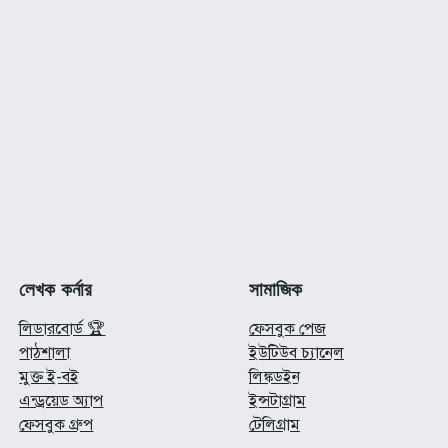
লেখক কর্নার
সামাজিক
লিডারবোর্ড 🏆
ফেসবুক পেজ
পাঠশালা
ইউটিউব চ্যানেল
মুক্ত ই-বই
লিঙ্কডইন
এন্ড্রয়েড অ্যাপ
ইন্সটাগ্রাম
ফেসবুক গ্রুপ
টেলিগ্রাম