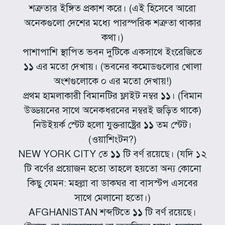
শত্রুতার ইঙ্গিত প্রকাশ করে। (এই হিসেবে আরো
অনেকগুলো দেশের মধ্যে পারস্পরিক শত্রুতা থাকার
কথা।)
পাশাপাশি স্থাপিত ভবন দুটিকে একসাথে ইংরেজিতে
১১
এর মতো দেখায়। (ভবনের কমোডগুলোর খোলা
অংশগুলোকে ০ এর মতো দেখায়!)
প্রথম হামলাকারী বিমানটির ফ্লাইট নম্বর
১১
। (বিমান
উড্ডয়নের সাথে অনেকধরনের নম্বরই জড়িত থাকে)
নিউইয়র্ক স্টেট হলো যুক্তরাষ্ট্রের
১১
তম স্টেট।
(ওয়াশিংটন?)
NEW YORK CITY তে
১১
টি বর্ণ রয়েছে। (যদি ১২
টি বর্ণের প্রয়োজন হতো তাহলে হয়তো অন্য কোনো
কিছু যেমন: মহল্লা বা ডাকঘর বা বাসস্টপ এসবের
সাথে মেলানো হতো।)
AFGHANISTAN শব্দটিতে
১১
টি বর্ণ রয়েছে।