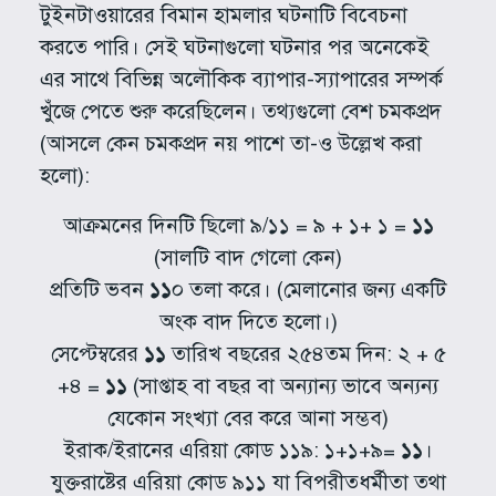
টুইনটাওয়ারের বিমান হামলার ঘটনাটি বিবেচনা
করতে পারি। সেই ঘটনাগুলো ঘটনার পর অনেকেই
এর সাথে বিভিন্ন অলৌকিক ব্যাপার-স্যাপারের সম্পর্ক
খুঁজে পেতে শুরু করেছিলেন। তথ্যগুলো বেশ চমকপ্রদ
(আসলে কেন চমকপ্রদ নয় পাশে তা-ও উল্লেখ করা
হলো):
আক্রমনের দিনটি ছিলো ৯/১১ = ৯ + ১+ ১ =
১১
(সালটি বাদ গেলো কেন)
প্রতিটি ভবন
১১
০ তলা করে। (মেলানোর জন্য একটি
অংক বাদ দিতে হলো।)
সেপ্টেম্বরের
১১
তারিখ বছরের ২৫৪তম দিন: ২ + ৫
+৪ =
১১
(সাপ্তাহ বা বছর বা অন্যান্য ভাবে অন্যন্য
যেকোন সংখ্যা বের করে আনা সম্ভব)
ইরাক/ইরানের এরিয়া কোড ১১৯: ১+১+৯=
১১
।
যুক্তরাষ্টের এরিয়া কোড ৯১১ যা বিপরীতধর্মীতা তথা