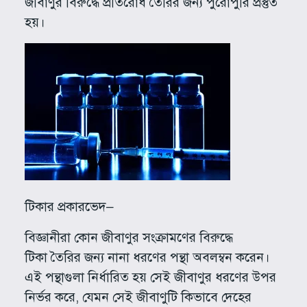
জীবাণুর বিরুদ্ধে প্রতিরোধ তৈরির জন্য পুরোপুরি প্রস্তুত
হয়।
টিকার প্রকারভেদ–
বিজ্ঞানীরা কোন জীবাণুর সংক্রামণের বিরুদ্ধে
টিকা তৈরির জন্য নানা ধরণের পন্থা অবলম্বন করেন।
এই পন্থাগুলা নির্ধারিত হয় সেই জীবাণুর ধরণের উপর
নির্ভর করে, যেমন সেই জীবাণুটি কিভাবে দেহের