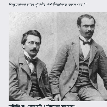
চিন্তাভাবনা তাবৎ পৃথিবীর পদার্থবিজ্ঞানকে বদলে দেয়।
“
অলিম্পিয়া একাডেমি পাঠচক্রের সদস্যরা।