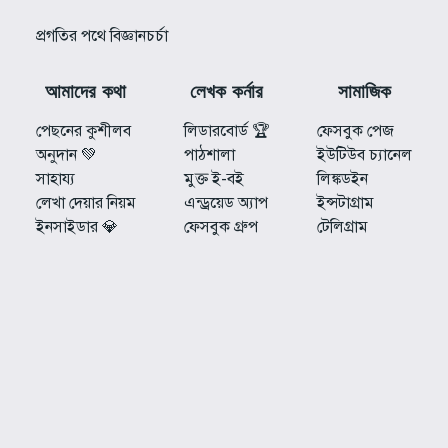
প্রগতির পথে বিজ্ঞানচর্চা
আমাদের কথা
লেখক কর্নার
সামাজিক
পেছনের কুশীলব
লিডারবোর্ড 🏆
ফেসবুক পেজ
অনুদান 💚
পাঠশালা
ইউটিউব চ্যানেল
সাহায্য
মুক্ত ই-বই
লিঙ্কডইন
লেখা দেয়ার নিয়ম
এন্ড্রয়েড অ্যাপ
ইন্সটাগ্রাম
ইনসাইডার 💎
ফেসবুক গ্রুপ
টেলিগ্রাম