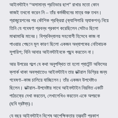
আইনস্টাইন
“
অসামান্য প্রতিভার ছাপ
”
রাখার মতো কোন
কাজই তখনো করেন নি – তাঁর কর্মজীবনের মাত্র শুরু তখন।
গ্রাজুয়েশনের পর কৌশিক প্রক্রিয়া
(
ক্যাপিলারি অ্যাকশন
)
নিয়ে
তিনি যে গবেষণা প্রবন্ধ প্রকাশ করেছিলেন সেটাও ছিলো
মাঝামাঝি মানের। বিশ্ববিদ্যালয় সহযোগী হিসেবে কাজ না
পাওয়ার পেছনে মূল কারণ ছিলো একজন অধ্যাপকের নেতিবাচক
সুপারিশ
;
যিনি আবার আইনস্টাইনকে পছন্দ করতেন না।
আর উপরের গল্পে যে কথা অনুপস্থিত তা হলো প্যাটেন্ট অফিসের
ক্লার্ক থাকা অবস্থাতেও আইনস্টাইন তার ডক্টরাল ডিগ্রির জন্য
গবেষণা
–
কাজ চালিয়ে যাচ্ছিলেন। তাঁর একজন উপদেষ্টাও
ছিলেন। ডক্টরাল
–
উপদেষ্টার সাথে আইনস্টাইন নিয়মিত একটি
পাঠচক্রে দেখা করতেন
,
লেখালেখিও করতেন একে অপরকে
(
ছবি দ্রষ্টব্য
)
।
যে বছর আইনস্টাইন বিশেষ আপেক্ষিকতার তত্ত্বটি প্রকাশ