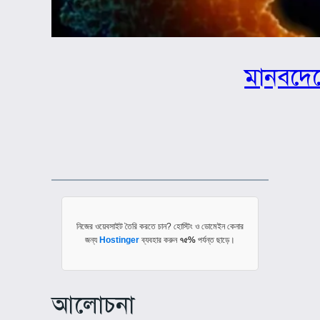
মানবদেহ
নিজের ওয়েবসাইট তৈরি করতে চান? হোস্টিং ও ডোমেইন কেনার
জন্য
Hostinger
ব্যবহার করুন
৭৫%
পর্যন্ত ছাড়ে।
আলোচনা