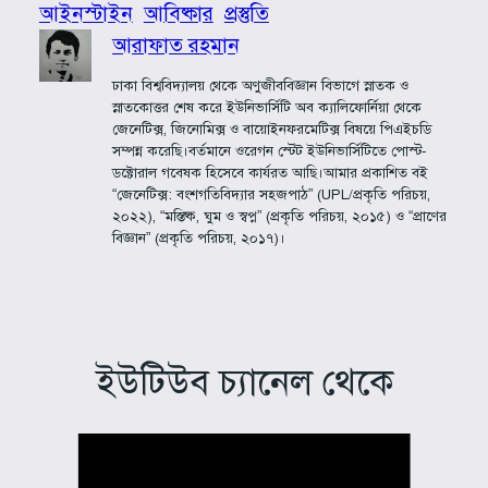
আইনস্টাইন
আবিষ্কার
প্রস্তুতি
আরাফাত রহমান
ঢাকা বিশ্ববিদ্যালয় থেকে অণুজীববিজ্ঞান বিভাগে স্নাতক ও
স্নাতকোত্তর শেষ করে ইউনিভার্সিটি অব ক্যালিফোর্নিয়া থেকে
জেনেটিক্স, জিনোমিক্স ও বায়োইনফরমেটিক্স বিষয়ে পিএইচডি
সম্পন্ন করেছি।বর্তমানে ওরেগন স্টেট ইউনিভার্সিটিতে পোস্ট-
ডক্টোরাল গবেষক হিসেবে কার্যরত আছি।আমার প্রকাশিত বই
“জেনেটিক্স: বংশগতিবিদ্যার সহজপাঠ” (UPL/প্রকৃতি পরিচয়,
২০২২), “মস্তিষ্ক, ঘুম ও স্বপ্ন” (প্রকৃতি পরিচয়, ২০১৫) ও “প্রাণের
বিজ্ঞান” (প্রকৃতি পরিচয়, ২০১৭)।
ইউটিউব চ্যানেল থেকে