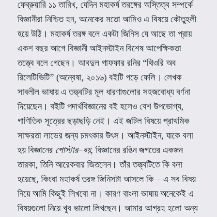
ফেব্রুয়ারি ১১ তারিখ
,
যেদিন মহাকর্ষ তরঙ্গের অস্তিত্ব সম্পর্কে
বিজ্ঞানীরা নিশ্চিত হন
,
অনেকের মতো আমিও এ বিষয়ে কৌতুহলী
হয়ে উঠি। মহাকর্ষ তরঙ্গ বলে একটা জিনিস যে আছে তা প্রায়
একশ বছর আগে বিজ্ঞানী আইনস্টাইন বিশেষ আপেক্ষিকতা
তত্ত্বে বলে গেছেন। আবদুল গাফফার রনির
“
থিওরি অব
রিলেটিভিটি”
(
অন্বেষা
,
২০১৬
)
বইটি পড়ে ফেলি। লেখক
সাবলীল ভাষায় এ তত্ত্বটির মূল ধারণাগুলোর সহজবোধ্য বর্ণনা
দিয়েছেন। বইটি পদার্থবিজ্ঞানের বই হলেও বেশ উপভোগ্য
,
গাণিতিক সূত্রের ছড়াছড়ি নেই। এই জটিল বিষয়ে প্রাথমিক
সাক্ষরতা লাভের জন্য চমৎকার উৎস।
আইনস্টাইন
,
যাকে বলা
হয় বিজ্ঞানের
পোস্টার
–
বয়
,
বিজ্ঞানের রঙিন জগতের একজন
তারকা
,
তিনি আরেকবার জিতলেন। তাঁর তত্ত্বটিতে কি বলা
হয়েছে
,
কিংবা মহাকর্ষ তরঙ্গ জিনিসটা আসলে কি – এ সব বিষয়
নিয়ে আমি কিছুই লিখবো না। কারণ বাংলা ভাষায় অনেকেই এ
বিষয়গুলো নিয়ে খুব ভালো লিখছেন। আমার আগ্রহ হলো অন্য