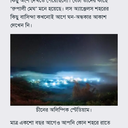
কিছু অংশ দেখতে পেয়েছিলো। যেটা তাদের কাছে
“রুপালী মেঘ” মনে হয়েছে। লস অ্যাঞ্জেলস শহরের
কিছু বাসিন্দা কখনোই আগে ঘন-অন্ধকার আকাশ
দেখেন নি।
চীনের অলিম্পিক স্টেডিয়াম।
মাত্র একশো বছর আগেও আপনি কোন শহরে রাতে