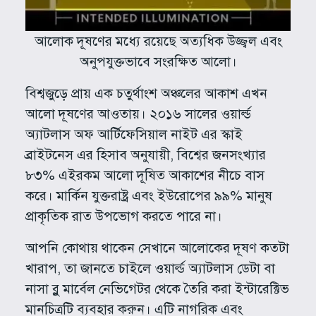
আলোক দূষণের মধ্যে রয়েছে অত্যধিক উজ্জ্বল এবং
অনুপযুক্তভাবে সংরক্ষিত আলো।
বিশ্বজুড়ে প্রায় এক চতুর্থাংশ অঞ্চলের আকাশ এখন
আলো দূষণের আওতায়। ২০১৬ সালের ওয়ার্ল্ড
অ্যাটলাস অফ আর্টিফেসিয়াল নাইট এর স্কাই
ব্রাইটনেস এর হিসাব অনুযায়ী, বিশ্বের জনসংখ্যার
৮৩% এইরকম আলো দূষিত আকাশের নীচে বাস
করে। মার্কিন যুক্তরাষ্ট্র এবং ইউরোপের ৯৯% মানুষ
প্রাকৃতিক রাত উপভোগ করতে পারে না।
আপনি কোথায় থাকেন সেখানে আলোকের দূষণ কতটা
খারাপ, তা জানতে চাইলে ওয়ার্ল্ড অ্যাটলাস ডেটা বা
নাসা ব্লু মার্বেল নেভিগেটর থেকে তৈরি করা ইন্টারেক্টিভ
মানচিত্রটি ব্যবহার করুন। এটি নাগরিক এবং