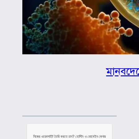
মানবদেহ
নিজের ওয়েবসাইট তৈরি করতে চান? হোস্টিং ও ডোমেইন কেনার