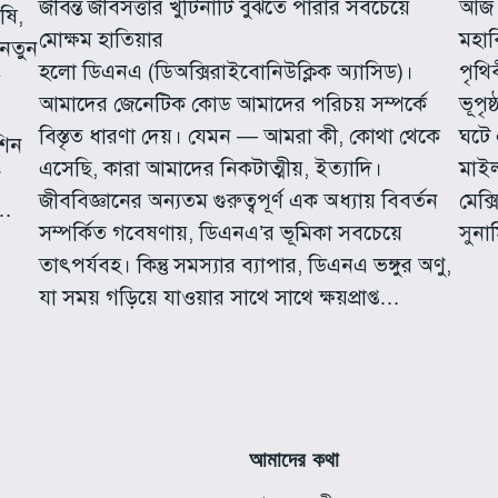
জীবন্ত জীবসত্তার খুঁটিনাটি বুঝতে পারার সবচেয়ে
আজ থ
ৃষি,
মোক্ষম হাতিয়ার
মহাব
 নতুন
হলো ডিএনএ (ডিঅক্সিরাইবোনিউক্লিক অ্যাসিড)।
পৃথি
আমাদের জেনেটিক কোড আমাদের পরিচয় সম্পর্কে
ভূপৃ
বিস্তৃত ধারণা দেয়। যেমন — আমরা কী, কোথা থেকে
ঘটে 
েশিন
এসেছি, কারা আমাদের নিকটাত্মীয়, ইত্যাদি।
মাইল
ে
জীববিজ্ঞানের অন্যতম গুরুত্বপূর্ণ এক অধ্যায় বিবর্তন
মেক্
ে…
সম্পর্কিত গবেষণায়, ডিএনএ’র ভূমিকা সবচেয়ে
সুনা
তাৎপর্যবহ। কিন্তু সমস্যার ব্যাপার, ডিএনএ ভঙ্গুর অণু,
যা সময় গড়িয়ে যাওয়ার সাথে সাথে ক্ষয়প্রাপ্ত…
আমাদের কথা