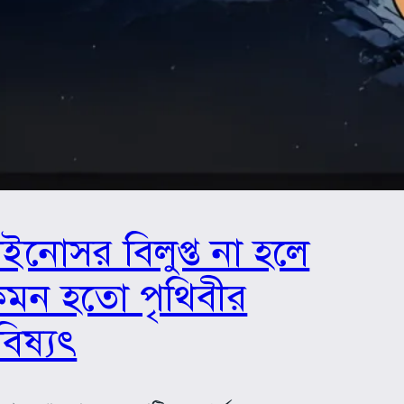
ইনোসর বিলুপ্ত না হলে
েমন হতো পৃথিবীর
িষ্যৎ