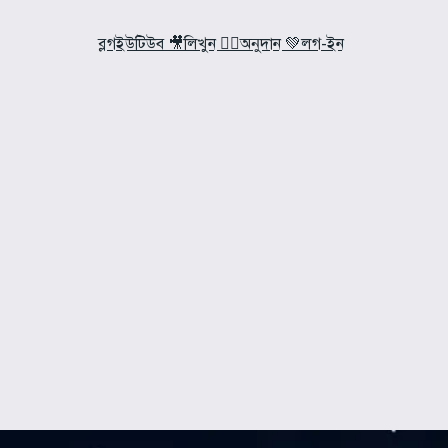
ব্লগ
ইউটিউব 🎥
লিখুন ✍🏼
অনুদান 💚
লগ-ইন