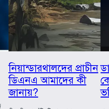
নিয়ান্ডারথালদের প্রাচীন
ডা
ডিএনএ আমাদের কী
ক
জানায়?
ভব
ব