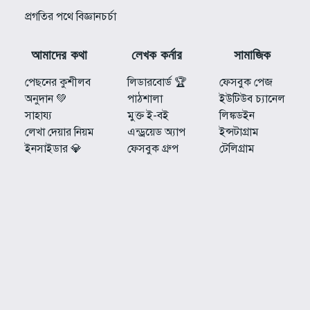
প্রগতির পথে বিজ্ঞানচর্চা
আমাদের কথা
লেখক কর্নার
সামাজিক
পেছনের কুশীলব
লিডারবোর্ড 🏆
ফেসবুক পেজ
অনুদান 💚
পাঠশালা
ইউটিউব চ্যানেল
সাহায্য
মুক্ত ই-বই
লিঙ্কডইন
লেখা দেয়ার নিয়ম
এন্ড্রয়েড অ্যাপ
ইন্সটাগ্রাম
ইনসাইডার 💎
ফেসবুক গ্রুপ
টেলিগ্রাম