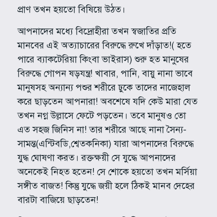
প্রাণ তখন হয়তো বিষিয়ে উঠত।
আপনাদের মধ্যে বিদ্রোহীরা তখন স্বজাতির প্রতি
মানবের এই অত্যাচারের বিরুদ্ধে রুখে দাঁড়াত!( হতে
পারে ব্যাকটেরিয়া কিংবা ভাইরাস) শুরু হত মানুষের
বিরুদ্ধে গোপন ষড়যন্ত্র! খাবার, পানি, বায়ু নানা ভাবে
মানুষসহ অন্যান্য পশুর শরীরে ঢুকে তাদের নাজেহাল
করে ছাড়তেন আপনারা! অবশেষে যদি কেউ মারা যেত
তখন নগ্ন উল্লাসে ফেটে পড়তেন। তবে মানুষও তো
এত সহজ জিনিস না! তার শরীরে আছে নানা সৈন্য-
সামন্ত(এন্টিবডি,শ্বেতকনিকা) যারা আপনাদের বিরুদ্ধে
যুদ্ধ ঘোষণা করত। রক্তক্ষয়ী সে যুদ্ধে আপনাদের
অনেকেই নিহত হতেন! সে শোকে হয়তো তখন মর্সিয়া
সঙ্গীত বাজত! কিন্তু যুদ্ধে জয়ী হলে ঠিকই মানব দেহের
বারটা বাজিয়ে ছাড়তেন!