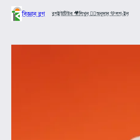
Skip
to
বিজ্ঞান ব্লগ
ব্লগ
ইউটিউব 🎥
লিখুন ✍🏼
অনুদান 💚
লগ-ইন
content