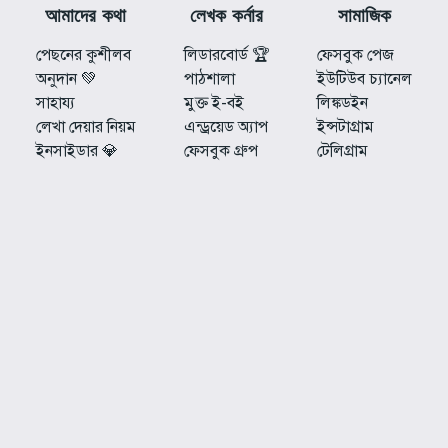
আমাদের কথা
লেখক কর্নার
সামাজিক
পেছনের কুশীলব
লিডারবোর্ড 🏆
ফেসবুক পেজ
অনুদান 💚
পাঠশালা
ইউটিউব চ্যানেল
সাহায্য
মুক্ত ই-বই
লিঙ্কডইন
লেখা দেয়ার নিয়ম
এন্ড্রয়েড অ্যাপ
ইন্সটাগ্রাম
ইনসাইডার 💎
ফেসবুক গ্রুপ
টেলিগ্রাম