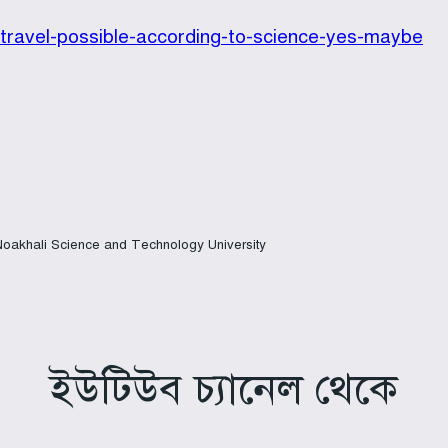
s-travel-possible-according-to-science-yes-maybe
 Noakhali Science and Technology University
ইউটিউব চ্যানেল থেকে