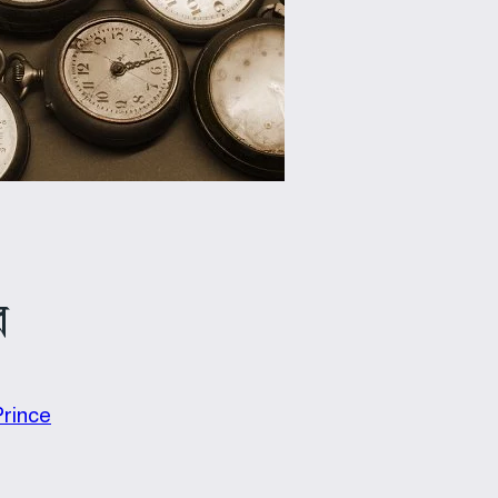
র
rince