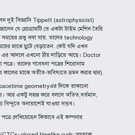
েন দুই বিজ্ঞানি Tippett (astrophysicist)
ানেন যে প্রোগ্রামটি তে একটা টাইম মেশিন তৈরি
সময়ের প্রভু বলা যায়. তাদের technology
ের মাঝে ছুটে বেড়াতেন. কেউ যদি এখন
স এর আদলে এখনো ঠাঁয় দাড়িয়ে আছে। Doctor
া পত্রে। তাদের গবেষনা পত্রের শিরোনাম
 কালের মাঝে অতীত-ভবিষ্যতে ভ্রমন করার দ্বার).
টু Spacetime geometryএর দিকে তাকানো
ায়। আর একটু সহজ করে বললে অতিত,বর্তমান,
 বিন্দুতে অনায়াশেই যাওয়া সম্ভব।
পত্রে দেখিয়েছেন কিভাবে এই কল্পনার
ব (CTCs=closed timelike curb; সময়কে