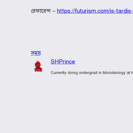
রেফারেন্স –
https://futurism.com/is-tardi
সময়
SHPrince
Currently doing undergrad in Microbiology at