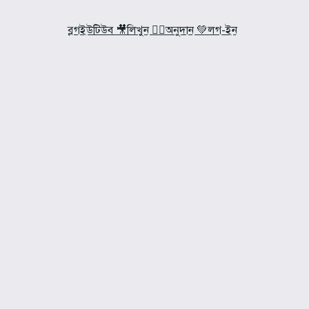
ব্লগ
ইউটিউব 🎥
লিখুন ✍🏼
অনুদান 💚
লগ-ইন