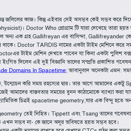
ন্ত জলিলের কাজ। কিন্তু এইবার সেই অসম্ভব কেই সম্ভব করে দিল
sicist)। Doctor Who প্রোগ্রাম টি যারা দেখেছে তারা হয়্ত জ
অন্য এক গ্রহ Gallifreyan এর বাসিন্দা, Gallifreyander কে 
 থাকে। Doctor TARDIS নামের একটা টাইম মেশিনে করে সময়
Doctorএর টাইম মেশিন দেখতে পাবেন যা কিনা একটা পুলিশ বক্
ংগিত দিলেন এই দুই বিজ্ঞানি তাদের সম্প্রতি প্রকাশিত গবেষন
ade Domains In Spacetime
; ভাবানুবাদ অনেকটা এমন: সময়
েকে, উন্মোচন করি সময় রহস্যের দ্বার। তার আগে আমাদের এক
 আমাদের বাস্তবতার সময়ের বুনন কাঠামোকে ব্যাখ্যা করা য
 জ্যামিতিক চিত্রই spacetime geometry,যার এক বিন্দু হতে অন্য
me geometry তেই নিহিত। Tippett এবং Tsang তাদের গবেষনা 
ত এখন সম্ভব না- কে জানে অদূর ভবিষতে হয়ত সম্ভব হবে।
মন একটা ভ্রমান্ডে রাখতে হবে যেখানে CTCs গঠন করা সম্ভ