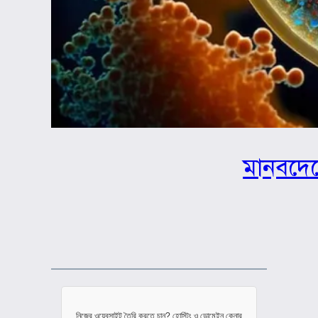
মানবদেহ
নিজের ওয়েবসাইট তৈরি করতে চান? হোস্টিং ও ডোমেইন কেনার