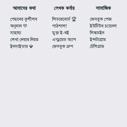
আমাদের কথা
লেখক কর্নার
সামাজিক
পেছনের কুশীলব
লিডারবোর্ড 🏆
ফেসবুক পেজ
অনুদান 💚
পাঠশালা
ইউটিউব চ্যানেল
সাহায্য
মুক্ত ই-বই
লিঙ্কডইন
লেখা দেয়ার নিয়ম
এন্ড্রয়েড অ্যাপ
ইন্সটাগ্রাম
ইনসাইডার 💎
ফেসবুক গ্রুপ
টেলিগ্রাম