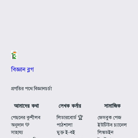
বিজ্ঞান ব্লগ
প্রগতির পথে বিজ্ঞানচর্চা
আমাদের কথা
লেখক কর্নার
সামাজিক
পেছনের কুশীলব
লিডারবোর্ড 🏆
ফেসবুক পেজ
অনুদান 💚
পাঠশালা
ইউটিউব চ্যানেল
সাহায্য
মুক্ত ই-বই
লিঙ্কডইন