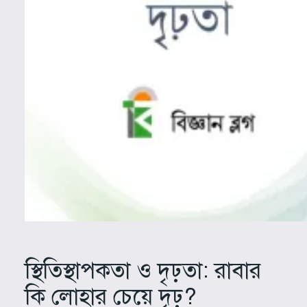
স্থিতিস্থাপকতা ও দৃঢ়তা: রাবার
কি লোহার চেয়ে দৃঢ়?