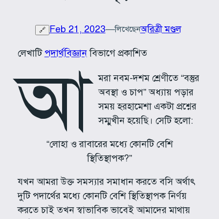
Feb 21, 2023
—
অরিত্রী মণ্ডল
লিখেছেন
🔗
লেখাটি
পদার্থবিজ্ঞান
বিভাগে প্রকাশিত
আ
মরা নবম-দশম শ্রেণীতে “বস্তুর
অবস্থা ও চাপ” অধ্যায় পড়ার
সময় হরহামেশা একটা প্রশ্নের
সম্মুখীন হয়েছি। সেটি হলো:
“লোহা ও রাবারের মধ্যে কোনটি বেশি
স্থিতিস্থাপক?”
যখন আমরা উক্ত সমস্যার সমাধান করতে বসি অর্থাৎ
দুটি পদার্থের মধ্যে কোনটি বেশি স্থিতিস্থাপক নির্ণয়
করতে চাই তখন স্বাভাবিক ভাবেই আমাদের মাথায়