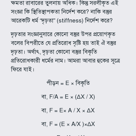
ক্ষমতা রাবারের তুলনায় অধিক। কিন্তু সরলীকৃত এই
সংজ্ঞা কি স্থিতিস্থাপকতা নির্দেশ করে? নাকি বস্তুর
আরেকটি ধর্ম “দৃঢ়তা” (stiffness) নির্দেশ করে?
দৃঢ়তার সংজ্ঞানুসারে কোনো বস্তুর উপর প্রয়োগকৃত
বলের বিপরীতে যে প্রতিরোধ সৃষ্টি হয় তাই ঐ বস্তুর
দৃঢ়তা। অর্থাৎ, দৃঢ়তা কোনো বস্তুর বিকৃতি
প্রতিরোধকারী ধর্মের নাম। আমরা আবার হুকের সূত্রে
ফিরে যাই।
পীড়ন = E × বিকৃতি
বা, F/A = E × (ΔX / X)
বা, F = E× A / X × ΔX
বা, F = (E × A/X )×∆X