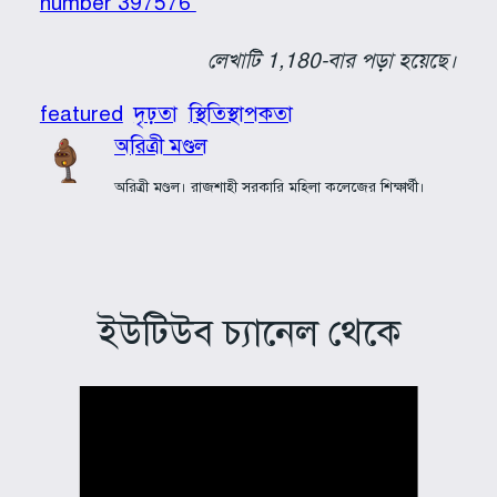
number 397576
লেখাটি 1,180-বার পড়া হয়েছে।
featured
দৃঢ়তা
স্থিতিস্থাপকতা
অরিত্রী মণ্ডল
অরিত্রী মণ্ডল। রাজশাহী সরকারি মহিলা কলেজের শিক্ষার্থী।
ইউটিউব চ্যানেল থেকে