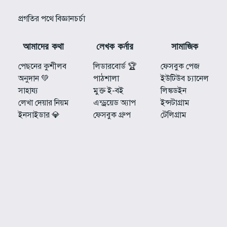
প্রগতির পথে বিজ্ঞানচর্চা
আমাদের কথা
লেখক কর্নার
সামাজিক
পেছনের কুশীলব
লিডারবোর্ড 🏆
ফেসবুক পেজ
অনুদান 💚
পাঠশালা
ইউটিউব চ্যানেল
সাহায্য
মুক্ত ই-বই
লিঙ্কডইন
লেখা দেয়ার নিয়ম
এন্ড্রয়েড অ্যাপ
ইন্সটাগ্রাম
ইনসাইডার 💎
ফেসবুক গ্রুপ
টেলিগ্রাম