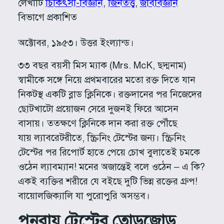
লেখাটি
চিকিৎসা-বিজ্ঞান
, 
জিনতত্ত্ব
, 
জীববিজ্ঞান
বিভাগে প্রকাশিত
অক্টোবর, ১৯৫৩। উত্তর ইংল্যান্ড।
৩৩ বছর বয়সী মিস ম্যাক (Mrs. McK, ছদ্মনাম)
স্বামীকে সঙ্গে নিয়ে প্রথমবারের মতো রক্ত দিতে যান
নিকটস্থ একটি ব্লাড ক্লিনিকে। রক্তদানের পর নিজেদের
ছোটখাটো প্রয়োজন সেরে দুজনই ফিরে আসেন
বাসায়। ততক্ষণে ক্লিনিকে দান করা রক্ত পৌঁছে
যায় ল্যাবরেটরীতে, স্ক্রিনিং টেস্টের জন্য। স্ক্রিনিং
টেস্টের পর রিপোর্ট হাতে পেয়ে চোখ বুলাতেই চমকে
ওঠেন ল্যাবম্যান! মনের অজান্তেই বলে ওঠেন – এ কি?
একই ব্যক্তির শরীরে যে বইছে দুটি ভিন্ন রক্তের গ্রুপ!
বায়োলজিক্যালি যা পুরোপুরি অসম্ভব।
পুনরায় টেস্টের
তোড়জোড়