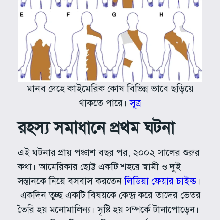
মানব দেহে কাইমেরিক কোষ বিভিন্ন ভাবে ছড়িয়ে
থাকতে পারে।
সূত্র
রহস্য সমাধানে প্রথম ঘটনা
এই ঘটনার প্রায় পঞ্চাশ বছর পর, ২০০২ সালের শুরুর
কথা। আমেরিকার ছোট্ট একটি শহরে স্বামী ও দুই
সন্তানকে নিয়ে বসবাস করতেন
লিডিয়া ফেয়ার চাইল্ড
।
একদিন তুচ্ছ একটি বিষয়কে কেন্দ্র করে তাদের ভেতর
তৈরি হয় মনোমালিন্য। সৃষ্টি হয় সম্পর্কে টানাপোড়েন।