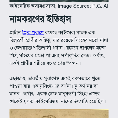
কাইমেরিক অসামঞ্জস্যতা; Image Source: P.G. AI
নামকরণের ইতিহাস
প্রাচীন
গ্রিক পুরাণে
রয়েছে কাইমেরা নামক এক
ভিন্নরূপী প্রাণীর অস্তিত্ব, যার রয়েছে সিংহের মতো মাথা
ও কেশরযুক্ত শক্তিশালী গর্দান। রয়েছে ছাগলের মতো
পিঠ, মহিষের মতো পা এবং সর্পাকৃতির লেজ। অর্থাৎ,
একই প্রাণীর শরীরে বহু প্রাণের স্পন্দন।
এছাড়াও, ভারতীয় পুরাণেও একই রকমভাবে খুঁজে
পাওয়া যায় এক নৃসিংহ-এর বর্ণনা। নৃ অর্থ নর বা
মানব। অর্থাৎ, একক দেহে মানুষরূপী সিংহ! এদের
থেকেই মূলত ‘কাইমেরিজম’ নামের উৎপত্তি হয়েছিল।