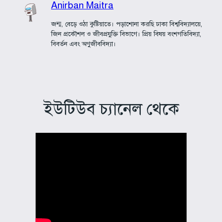
Anirban Maitra
জন্ম, বেড়ে ওঠা কুষ্টিয়াতে। পড়াশোনা করছি ঢাকা বিশ্ববিদ্যালয়ে,
জিন প্রকৌশল ও জীবপ্রযুক্তি বিভাগে। প্রিয় বিষয় বং‌শগতিবিদ্যা,
বিবর্তন এবং অণুজীববিদ্যা।
ইউটিউব চ্যানেল থেকে