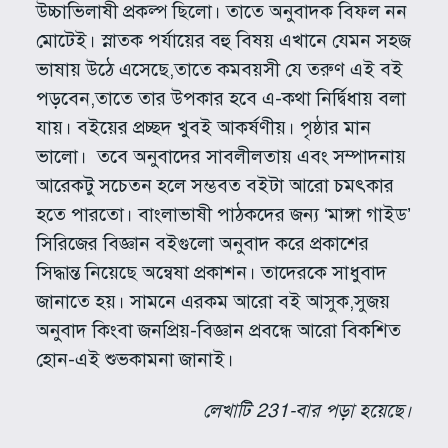
উচ্চাভিলাষী প্রকল্প ছিলো। তাতে অনুবাদক বিফল নন
মোটেই। স্নাতক পর্যায়ের বহু বিষয় এখানে যেমন সহজ
ভাষায় উঠে এসেছে,তাতে কমবয়সী যে তরুণ এই‌ বই
পড়বেন,তাতে তার উপকার হবে এ-কথা নির্দ্বিধায় বলা
যায়। বইয়ের প্রচ্ছদ খুবই আকর্ষণীয়। পৃষ্ঠার মান
ভালো। তবে অনুবাদের সাবলীলতায় এবং সম্পাদনায়
আরেকটু সচেতন হলে সম্ভবত বইটা আরো চমৎকার
হতে পারতো। বাংলাভাষী পাঠকদের জন্য ‘মাঙ্গা গাইড’
সিরিজের বিজ্ঞান বইগুলো অনুবাদ করে প্রকাশের
সিদ্ধান্ত নিয়েছে অন্বেষা প্রকাশন। তাদেরকে সাধুবাদ
জানাতে হয়। সামনে এরকম আরো বই আসুক,সুজয়
অনুবাদ কিংবা জনপ্রিয়-বিজ্ঞান প্রবন্ধে আরো বিকশিত
হোন-এই শুভকামনা জানাই।
লেখাটি 231-বার পড়া হয়েছে।