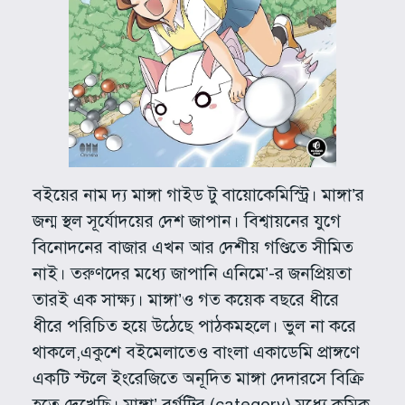
বইয়ের নাম দ্য মাঙ্গা গাইড টু বায়োকেমিস্ট্রি। মাঙ্গা’র
জন্ম স্থল সূর্যোদয়ের দেশ জাপান। বিশ্বায়নের যুগে
বিনোদনের বাজার এখন আর দেশীয় গণ্ডিতে সীমিত
নাই। তরুণদের মধ্যে জাপানি এনিমে’-র জনপ্রিয়তা
তারই এক সাক্ষ্য। মাঙ্গা’ও গত কয়েক বছরে ধীরে
ধীরে পরিচিত হয়ে উঠেছে পাঠকমহলে। ভুল না করে
থাকলে,একুশে বইমেলাতেও বাংলা একাডেমি প্রাঙ্গণে
একটি স্টলে ইংরেজিতে অনূদিত মাঙ্গা দেদারসে বিক্রি
হতে দেখেছি। মাঙ্গা’ বর্গটির (category) মধ্যে কমিক