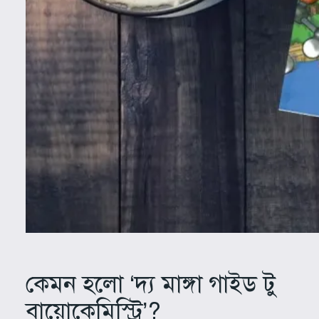
কেমন হলো ‘দ্য মাঙ্গা গাইড টু
বায়োকেমিস্ট্রি’?