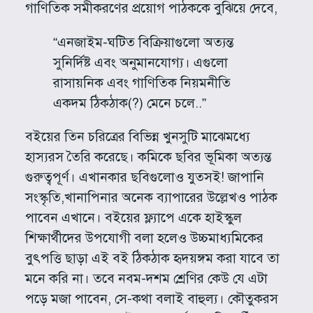
গাণিতিক সমীকরণের প্রয়োগ পাঠককে বুঝিয়ে দেবে,
“এনজাইম-ঘটিত বিক্রিয়াগুলো অত্যন্ত
সুনির্দিষ্ট এবং অনুমানযোগ্য। এগুলো
রাসায়নিক এবং গাণিতিক নিয়মনীতি
একদম ঠিকঠাক(?) মেনে চলে..”
বইয়ের তিন চরিত্রের বিভিন্ন খুনসুটি মাঝেমধ্যে
হাস্যরস তৈরি করেছে। কমিকে ছবির ভূমিকা অত্যন্ত
গুরুত্বপূর্ণ। এখানকার ছবিগুলোও যুতসই! জাপানি
সংস্কৃতি,খানাপিনার অনেক ব্যাপারের উল্লেখও পাঠক
পাবেন এখানে। বইয়ের ফ্ল্যাপে একে হাইস্কুল
শিক্ষার্থীদের উপযোগী বলা হলেও উচ্চমাধ্যমিকের
বুৎপত্তি ছাড়া এই বই ঠিকঠাক হৃদয়ঙ্গম করা যাবে তা
মনে করি না। তবে নবম-দশম শ্রেণির কেউ যে এটা
পড়ে মজা পাবেন, সে-কথা বলাই বাহুল্য। কৌতুকরস