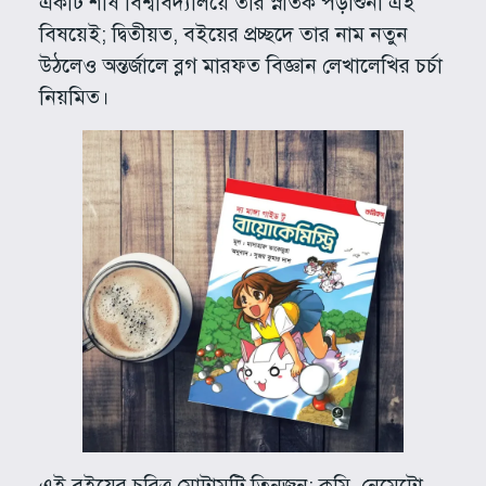
একটি শীর্ষ বিশ্ববিদ্যালয়ে তার স্নাতক পড়াশুনা এই
বিষয়েই; দ্বিতীয়ত, বইয়ের প্রচ্ছদে তার নাম নতুন
উঠলেও অন্তর্জালে ব্লগ মারফত বিজ্ঞান লেখালেখির চর্চা
নিয়মিত।
এই বইয়ের চরিত্র মোটামুটি তিনজন: কুমি, নেমেটো