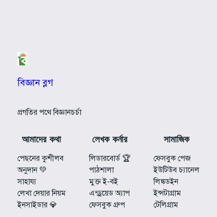
বিজ্ঞান ব্লগ
প্রগতির পথে বিজ্ঞানচর্চা
আমাদের কথা
লেখক কর্নার
সামাজিক
পেছনের কুশীলব
লিডারবোর্ড 🏆
ফেসবুক পেজ
অনুদান 💚
পাঠশালা
ইউটিউব চ্যানেল
সাহায্য
মুক্ত ই-বই
লিঙ্কডইন
লেখা দেয়ার নিয়ম
এন্ড্রয়েড অ্যাপ
ইন্সটাগ্রাম
ইনসাইডার 💎
ফেসবুক গ্রুপ
টেলিগ্রাম