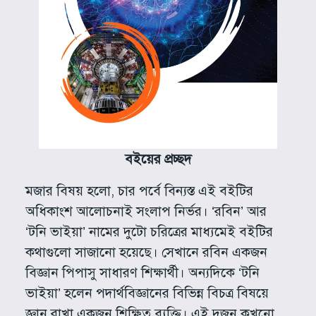
বইয়ের প্রচ্ছদ
মজার বিষয় হলো, চার পর্বে বিন্যস্ত এই বইটির
অধিকাংশ আলোচনাই সংলাপ নির্ভর। ‘রবিন’ আর
‘টনি ভাইয়া’ নামের দুটো চরিত্রের মাধ্যমেই বইটির
কথাগুলো সাজানো হয়েছে। সেখানে রবিন একজন
বিজ্ঞান পিপাসু সাধারণ শিক্ষার্থী। অন্যদিকে ‘টনি
ভাইয়া’ হলেন পদার্থবিজ্ঞানের বিভিন্ন বিচত্র বিষয়ে
জ্ঞান রাখা একজন শিক্ষিত ব্যক্তি। এই দুজন কখনো