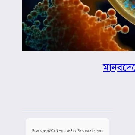
মানবদেহ
নিজের ওয়েবসাইট তৈরি করতে চান? হোস্টিং ও ডোমেইন কেনার