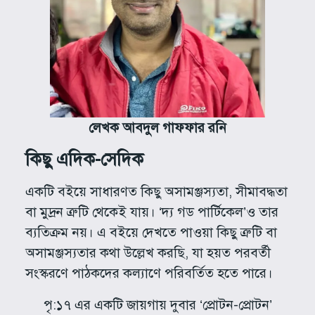
লেখক আবদুল গাফফার রনি
কিছু এদিক-সেদিক
একটি বইয়ে সাধারণত কিছু অসামঞ্জস্যতা, সীমাবদ্ধতা
বা মুদ্রন ত্রুটি থেকেই যায়। ‘দ্য গড পার্টিকেল’ও তার
ব্যতিক্রম নয়। এ বইয়ে দেখতে পাওয়া কিছু ত্রুটি বা
অসামঞ্জস্যতার কথা উল্লেখ করছি, যা হয়ত পরবর্তী
সংস্করণে পাঠকদের কল্যাণে পরিবর্তিত হতে পারে।
পৃ:১৭ এর একটি জায়গায় দুবার ‘প্রোটন-প্রোটন’