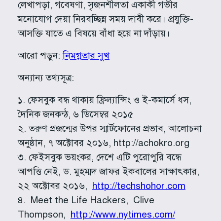
লেখাপড়া, গবেষণা, সৃজনশীলতা একাকী গভীর
মনোযোগ দেয়া নিরবচ্ছিন্ন সময় দাবী করে। প্রযুক্তি-
আসক্তি যাতে এ বিষয়ে বাঁধা হয়ে না দাঁড়ায়।
আরো পড়ুন:
নিমগ্নতার সুখ
অন্যান্য তথ্যসূত্র:
১. ফেসবুক বন্ধ থাকায় ফ্রিল্যান্সিং ও ই-কমার্সে ধস,
দৈনিক জনকন্ঠ, ৬ ডিসেম্বর ২০১৫
২. তরুণ প্রজন্মের উপর স্মার্টফোনের প্রভাব, আলোচনা
অনুষ্ঠান, ৭ অক্টোবর ২০১৬, http://achokro.org
৩. ফেইসবুক ভয়ংকর, দেশে এটি পুরোপুরি বন্ধে
আপত্তি নেই, ড. মুহম্মদ জাফর ইকবালের সাক্ষাৎকার,
২২ অক্টোবর ২০১৬,
http://techshohor.com
৪. Meet the Life Hackers, Clive
Thompson,
http://www.nytimes.com/