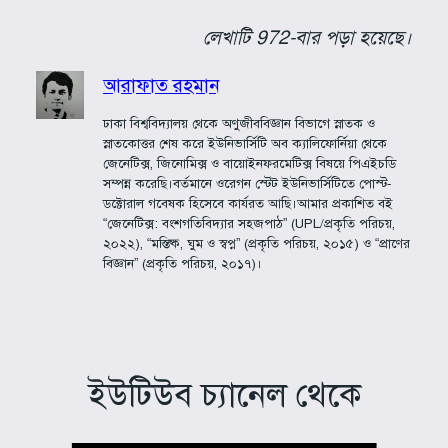
লেখাটি 972-বার পড়া হয়েছে।
আরাফাত রহমান
ঢাকা বিশ্ববিদ্যালয় থেকে অণুজীববিজ্ঞান বিভাগে স্নাতক ও
স্নাতকোত্তর শেষ করে ইউনিভার্সিটি অব ক্যালিফোর্নিয়া থেকে
জেনেটিক্স, জিনোমিক্স ও বায়োইনফরমেটিক্স বিষয়ে পিএইচডি
সম্পন্ন করেছি।বর্তমানে ওরেগন স্টেট ইউনিভার্সিটিতে পোস্ট-
ডক্টোরাল গবেষক হিসেবে কার্যরত আছি।আমার প্রকাশিত বই
“জেনেটিক্স: বংশগতিবিদ্যার সহজপাঠ” (UPL/প্রকৃতি পরিচয়,
২০২২), “মস্তিষ্ক, ঘুম ও স্বপ্ন” (প্রকৃতি পরিচয়, ২০১৫) ও “প্রাণের
বিজ্ঞান” (প্রকৃতি পরিচয়, ২০১৭)।
ইউটিউব চ্যানেল থেকে