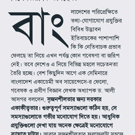
বাং
লাদেশের পরিপ্রেক্ষিতে
তথ্য-যোগাযোগ প্রযুক্তির
বিবিধ উদ্ভাবন
ইতিবাচকের পাশাপাশি
কি কি নেতিবাচক প্রভাব
ফেলছে তা নিয়ে এখন পর্যন্ত কোন গবেষণা বা জরিপ
নেই। তবে দেশেও এ নিয়ে বিভিন্ন মহলে সচেতনতা
তৈরি হচ্ছে। বেশ কিছুদিন আগে এক সেমিনারে
বাংলাদেশ একাডেমী অব সায়েন্সেসে-র ফেলো,
গবেষক ও প্রবীণ বিজ্ঞান লেখক অধ্যাপক ড. আলী
আসগর বললেন,
সৃজনশীলতার জন্য দরকার
একাকীত্বতার। গুরুত্বপূর্ণ সমস্যাগুলো কঠিন হয়, সে
সমস্যাগুলোতে গভীর মনোযোগ দিতে হয়। আধুনিক
প্রযুক্তিগুলো দেখা যায় অনেক ক্ষেত্রেই মনোযোগে
ব্যাঘাত ঘটায়।
আবার সৃজনশীলতার ফলাফলটা সহজে