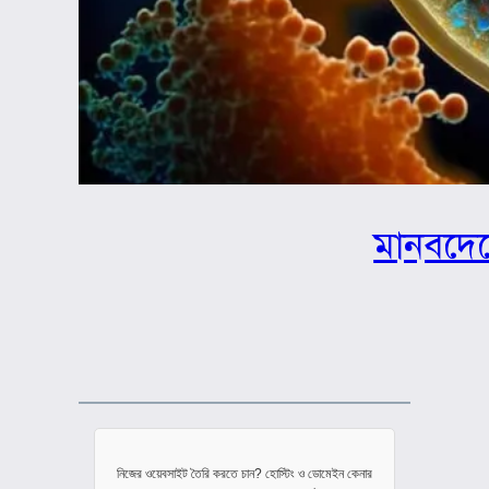
মানবদেহ
নিজের ওয়েবসাইট তৈরি করতে চান? হোস্টিং ও ডোমেইন কেনার