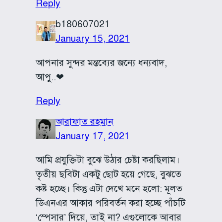
Reply
b180607021
January 15, 2021
আপনার সুন্দর মন্তব্যের জন্যে ধন্যবাদ,
আপু..❤
Reply
আরাফাত রহমান
January 17, 2021
আমি প্রযুক্তিটা বুঝে উঠার চেষ্টা করছিলাম।
তৃতীয় ছবিটা একটু ছোট হয়ে গেছে, বুঝতে
কষ্ট হচ্ছে। কিন্তু এটা দেখে মনে হলো: মূলত
ডিএনএর আকার পরিবর্তন করা হচ্ছে পাঁচটি
‘স্পেসার’ দিয়ে, তাই না? এগুলোকে আবার