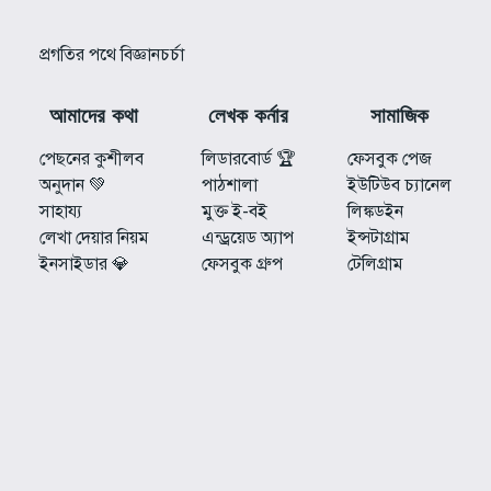
প্রগতির পথে বিজ্ঞানচর্চা
আমাদের কথা
লেখক কর্নার
সামাজিক
পেছনের কুশীলব
লিডারবোর্ড 🏆
ফেসবুক পেজ
অনুদান 💚
পাঠশালা
ইউটিউব চ্যানেল
সাহায্য
মুক্ত ই-বই
লিঙ্কডইন
লেখা দেয়ার নিয়ম
এন্ড্রয়েড অ্যাপ
ইন্সটাগ্রাম
ইনসাইডার 💎
ফেসবুক গ্রুপ
টেলিগ্রাম