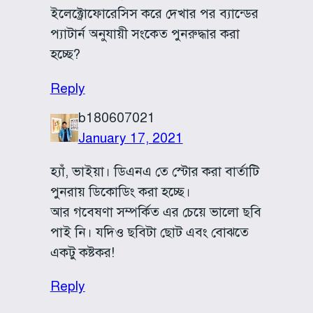
ইলেক্ট্রোফোরেসিস করে দেখার পর ব্যান্ডের
প্যাটার্ন অনুযায়ী সংকেত পুনরুদ্ধার করা
হচ্ছে?
Reply
b180607021
January 17, 2021
হ্যাঁ, ভাইয়া। ডিএনএ তে স্টোর করা বার্তাটি
পুনরায় ডিকোডিং করা হচ্ছে।
আর গবেষণা সম্পর্কিত এর চেয়ে ভালো ছবি
পাই নি। যদিও ছবিটা ছোট এবং বোঝতে
একটু কষ্টকর!
Reply