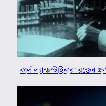
কার্ল ল্যান্ডস্টাইনার: রক্তের 