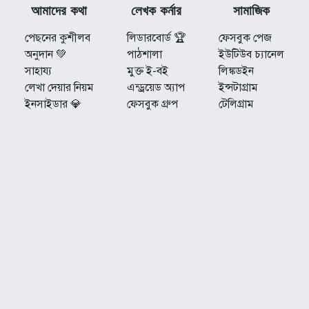
আমাদের কথা
লেখক কর্নার
সামাজিক
পেছনের কুশীলব
লিডারবোর্ড 🏆
ফেসবুক পেজ
অনুদান 💚
পাঠশালা
ইউটিউব চ্যানেল
সাহায্য
মুক্ত ই-বই
লিঙ্কডইন
লেখা দেয়ার নিয়ম
এন্ড্রয়েড অ্যাপ
ইন্সটাগ্রাম
ইনসাইডার 💎
ফেসবুক গ্রুপ
টেলিগ্রাম