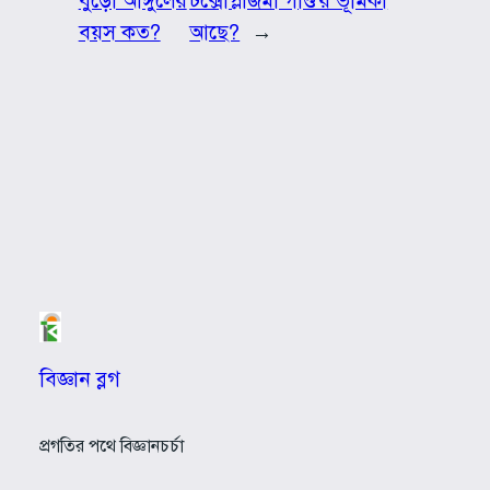
বুড়ো আঙ্গুলের
টক্সোপ্লাজমা গণ্ডি’র ভূমিকা
বয়স কত?
আছে?
→
বিজ্ঞান ব্লগ
প্রগতির পথে বিজ্ঞানচর্চা