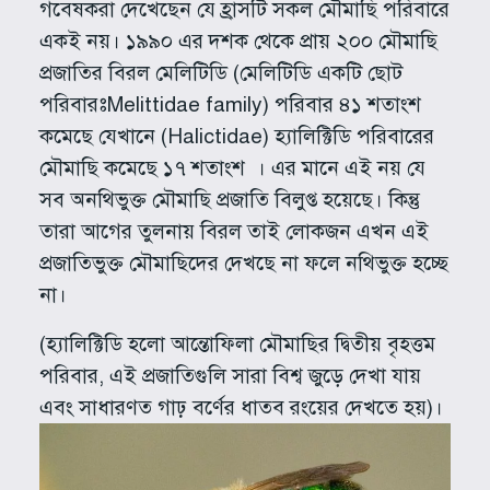
গবেষকরা দেখেছেন যে হ্রাসটি সকল মৌমাছি পরিবারে
একই নয়। ১৯৯০ এর দশক থেকে প্রায় ২০০ মৌমাছি
প্রজাতির বিরল মেলিটিডি (মেলিটিডি একটি ছোট
পরিবারঃMelittidae family) পরিবার ৪১ শতাংশ
কমেছে যেখানে (Halictidae) হ্যালিক্টিডি পরিবারের
মৌমাছি কমেছে ১৭ শতাংশ । এর মানে এই নয় যে
সব অনথিভুক্ত মৌমাছি প্রজাতি বিলুপ্ত হয়েছে। কিন্তু
তারা আগের তুলনায় বিরল তাই লোকজন এখন এই
প্রজাতিভুক্ত মৌমাছিদের দেখছে না ফলে নথিভুক্ত হচ্ছে
না।
(হ্যালিক্টিডি হলো আন্তোফিলা মৌমাছির দ্বিতীয় বৃহত্তম
পরিবার, এই প্রজাতিগুলি সারা বিশ্ব জুড়ে দেখা যায়
এবং সাধারণত গাঢ় বর্ণের ধাতব রংয়ের দেখতে হয়)।