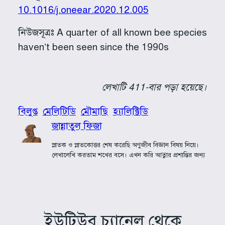
10.1016/j.oneear.2020.12.005
নিউজসূত্রঃ A quarter of all known bee species
haven’t been seen since the 1990s
লেখাটি 411-বার পড়া হয়েছে।
বিলুপ্ত
মেলিটিডি
মৌমাছি
হ্যালিক্টিডি
জান্নাতুল ফিজা
স্নাতক ও স্নাতকোত্তর শেষ করেছি অণুজীব বিজ্ঞান বিষয় নিয়ে।
লেখালেখি করতাম শখের বসে। এখন করি আত্নার প্রশান্তির জন্য
ইউটিউব চ্যানেল থেকে