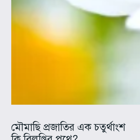
মৌমাছি প্রজাতির এক চতুর্থাংশ
কি বিলুপ্তির পথে?