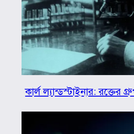
কার্ল ল্যান্ডস্টাইনার: রক্তের 