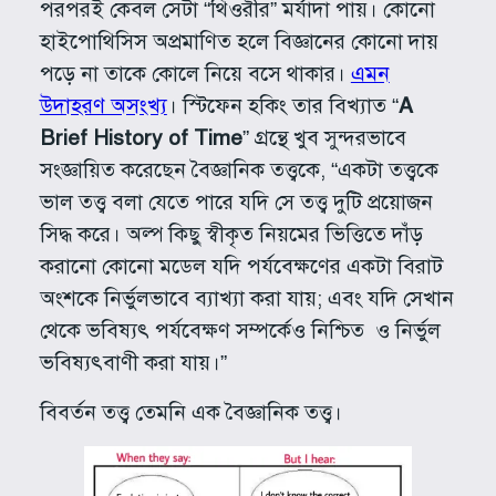
পরপরই কেবল সেটা “থিওরীর” মর্যাদা পায়। কোনো
হাইপোথিসিস অপ্রমাণিত হলে বিজ্ঞানের কোনো দায়
পড়ে না তাকে কোলে নিয়ে বসে থাকার।
এমন
উদাহরণ অসংখ্য
। স্টিফেন হকিং তার বিখ্যাত “
A
Brief History of Time
” গ্রন্থে খুব সুন্দরভাবে
সংজ্ঞায়িত করেছেন বৈজ্ঞানিক তত্ত্বকে, “একটা তত্ত্বকে
ভাল তত্ত্ব বলা যেতে পারে যদি সে তত্ত্ব দুটি প্রয়োজন
সিদ্ধ করে। অল্প কিছু স্বীকৃত নিয়মের ভিত্তিতে দাঁড়
করানো কোনো মডেল যদি পর্যবেক্ষণের একটা বিরাট
অংশকে নির্ভুলভাবে ব্যাখ্যা করা যায়; এবং যদি সেখান
থেকে ভবিষ্যৎ পর্যবেক্ষণ সম্পর্কেও নিশ্চিত ও নির্ভুল
ভবিষ্যৎবাণী করা যায়।”
বিবর্তন তত্ত্ব তেমনি এক বৈজ্ঞানিক তত্ত্ব।