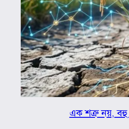
এক শত্রু নয়, বহু 