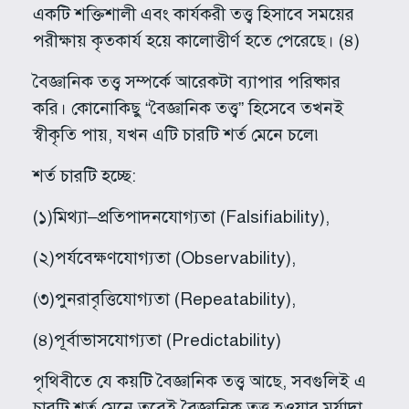
একটি শক্তিশালী এবং কার্যকরী তত্ত্ব হিসাবে সময়ের
পরীক্ষায় কৃতকার্য হয়ে কালোত্তীর্ণ হতে পেরেছে। (৪)
বৈজ্ঞানিক তত্ত্ব সম্পর্কে আরেকটা ব্যাপার পরিষ্কার
করি। কোনোকিছু “বৈজ্ঞানিক তত্ত্ব” হিসেবে তখনই
স্বীকৃতি পায়, যখন এটি চারটি শর্ত মেনে চলে৷
শর্ত চারটি হচ্ছে:
(১)মিথ্যা–প্রতিপাদনযোগ্যতা (Falsifiability),
(২)পর্যবেক্ষণযোগ্যতা (Observability),
(৩)পুনরাবৃত্তিযোগ্যতা (Repeatability),
(৪)পূর্বাভাসযোগ্যতা (Predictability)
পৃথিবীতে যে কয়টি বৈজ্ঞানিক তত্ত্ব আছে, সবগুলিই এ
চারটি শর্ত মেনে তবেই বৈজ্ঞানিক তত্ত্ব হওয়ার মর্যাদা