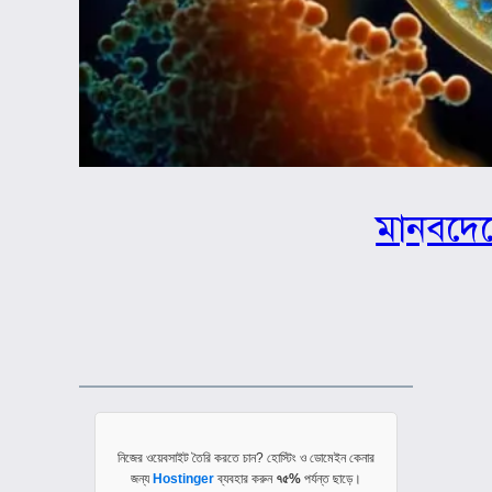
মানবদেহ
নিজের ওয়েবসাইট তৈরি করতে চান? হোস্টিং ও ডোমেইন কেনার
জন্য
Hostinger
ব্যবহার করুন
৭৫%
পর্যন্ত ছাড়ে।