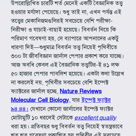
উপরোল্লিখিত চারটি শর্ত মেনেই একটি বৈজ্ঞানিক তত্ত্ব
হওয়ার মর্যাদা পেয়েছে। শুধু তাই না, এখন পর্যন্ত এই
তত্ত্বের মেকানিজমগুলিরই সবচেয়ে বেশি পরীক্ষা-
নিরীক্ষা ও যাচাই-বাছাই হয়েছে। বিবর্তন নিয়ে কি
পরিমাণ গবেষণা হয়, সে ব্যাপারে আপনাদের একটু
ধারণা দিই—শুধুমাত্র বিবর্তন তত্ত্ব নিয়েই পৃথিবীতে
৩০০ টা জীববিজ্ঞান জার্নাল পেপার প্রকাশ করে যাচ্ছে।
আজ অবধি কেবল এই বৈজ্ঞানিক তত্ত্বটির-ই ৪১ লক্ষ
৫০ হাজার পেপার পাবলিশ হয়েছে। একটা কথা উল্লেখ
না করলেই নয়, পৃথিবীর সবচেয়ে বেশি ইম্পেক্ট
ফ্যাক্টরের জার্নাল হচ্ছে,
Nature Reviews
Molecular Cell Biology
, যার
ইম্পেক্ট ফ্যাক্টর
৯৪.৪৪।
যেখানে কোনো জার্নালের ইম্পেক্ট ফ্যাক্টর
মোটামুটি ১০ ধরলেই সেটাকে
excellent quality
ধরা হয়। প্রতিবছর শুধু বিবর্তন তত্ত্ব নিয়েই স্বতন্ত্রভাবে
শত শত গবেষণা প্রকাশিত হয় পৃথিবীর এই সবচেয়ে