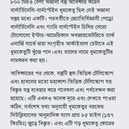
৮০০ টিরও বেশী অজানা বস্তু আবিষ্কার করেন
বার্নার্ডিনেলি-বার্নস্টেইন ধূমকেতু ছিল সেই অজানা
বস্তুর মধ্যে একটি। পরবর্তীতে জ্যোতির্বিজ্ঞানী পেড্রো
বার্নার্ডিনেলি এবং গ্যারি বার্নস্টেইন চিলির সেরো
টোলোলো ইন্টার-আমেরিকান অবজারভেটরিতে ডার্ক
এনার্জি সার্ভে দ্বারা সংগৃহীত আর্কাইভাল ডেটাতে এই
ধুমকেতুটি খুঁজে পান।এবং তাদের নামে ধুমকেতুটির
নামকরন করা হয়।
আবিষ্কারের পর থেকে, বস্তুটি স্থল-ভিত্তিক টেলিস্কোপ
এবং হাবলের মতো মহাকাশ-ভিত্তিক টেলিস্কোপ সহ
বিস্তৃত যন্ত্র ব্যবহার করে গবেষনা এবং পর্যবেক্ষন করা
হয়েছে। এটি এখনও অনেক দূরে এবং দেখতে পাওয়া
কঠিন, সর্বশেষ তথ্য অনুযায়ী ধূমকেতুর বরফের
নিউক্লিয়াসের আনুমানিক ব্যাস প্রায় ৮৫ মাইল (১৩৭
কিঃমিঃ) জুড়ে বিস্তৃত। এবং এটি গড় ধূমকেতু কোরের