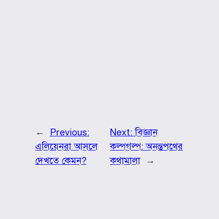
←
Previous:
Next:
বিজ্ঞান
এলিয়েনরা আসলে
কল্পগল্প: অনন্তপথের
দেখতে কেমন?
কথামালা
→