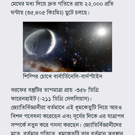
মেঘের মধ্য দিয়ে দ্রুত গতিতে প্রায় ২২,০০০ প্রতি
ঘন্টায় (৩৫,৪০৫ কিঃমিঃ) ছুটে চলছে।
শিল্পির চোখে বার্নার্ডিনেলি-বার্নস্টাইন
বরফের বস্তুটির তাপমাত্রা প্রায় -৩৫৮ ডিগ্রি
ফারেনহাইট (-২১১ ডিগ্রি সেলসিয়াস)।
জ্যোতির্বিজ্ঞানীরা বর্তমানে এই ধূমকেতুটি নিয়ে আরও
বিশদ গবেষনা করেছেন এবং সূর্যের দিকে এর যাত্রাপথ
সম্পর্কে নতুন করে গননা করছেন। জ্যোতির্বিজ্ঞানীদের
মতে, বর্তমান গতিতে, ধূমকেতুটি তার বর্তমান অবস্থান