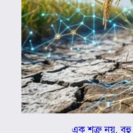
এক শত্রু নয়, বহু 