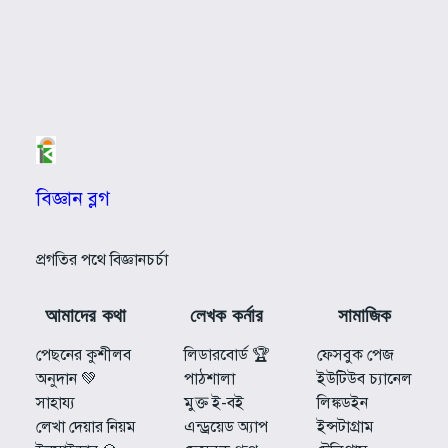
বিজ্ঞান ব্লগ
প্রগতির পথে বিজ্ঞানচর্চা
আমাদের কথা
লেখক কর্নার
সামাজিক
পেছনের কুশীলব
লিডারবোর্ড 🏆
ফেসবুক পেজ
অনুদান 💚
পাঠশালা
ইউটিউব চ্যানেল
সাহায্য
মুক্ত ই-বই
লিঙ্কডইন
লেখা দেয়ার নিয়ম
এন্ড্রয়েড অ্যাপ
ইন্সটাগ্রাম