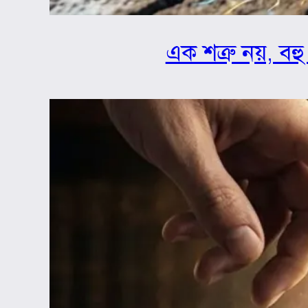
এক শত্রু নয়, বহু 