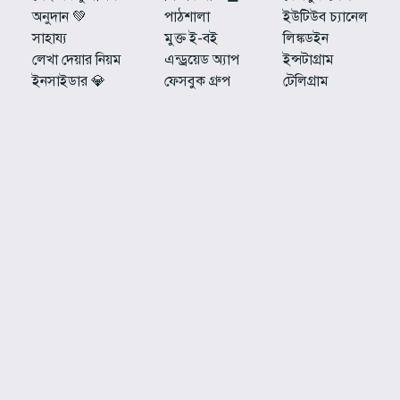
অনুদান 💚
পাঠশালা
ইউটিউব চ্যানেল
সাহায্য
মুক্ত ই-বই
লিঙ্কডইন
লেখা দেয়ার নিয়ম
এন্ড্রয়েড অ্যাপ
ইন্সটাগ্রাম
ইনসাইডার 💎
ফেসবুক গ্রুপ
টেলিগ্রাম