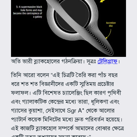
অতি ভারী ব্ল্যাকহোলের গঠনক্রিয়া। সূত্রঃ
টেলিগ্রাফ
।
তিনি আরো বলেন “এই চিত্রটি তৈরি করা পাঁচ বছর
ধরে শত শত বিজ্ঞানীদের একটি স্মৃতিময় প্রচেষ্টার
ফলাফল। এটি বিশেষত চ্যালেঞ্জিং ছিল কারণ পৃথিবী
এবং গ্যালাকটিক কেন্দ্রের মধ্যে তারা, ধূলিকণা এবং
গ্যাসের কুয়াশা, সেইসাথে Sgr A* থেকে আলোর
প্যাটার্ন কয়েক মিনিটের মধ্যে দ্রুত পরিবর্তন হয়েছে।
এই কাজটি ব্ল্যাকহোল সম্পর্কে আমাদের বোঝার ক্ষেত্রে