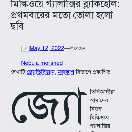
মিল্কিওয়ে গ্যালাক্সির ব্ল্যাকহোল:
প্রথমবারের মতো তোলা হলো
ছবি
May 12, 2022
—
লিখেছেন
🔗
Nebula morshed
লেখাটি
জ্যোতির্বিজ্ঞান
, 
মহাকাশ
বিভাগে প্রকাশিত
জ্যো
তির্বিজ্ঞানীরা
আমাদের
নিজস্ব
মিল্কিওয়ে
গ্যালাক্সির