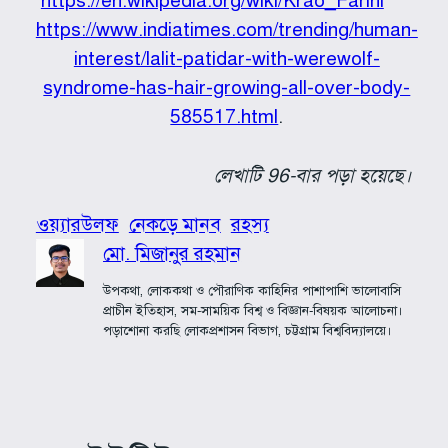
https://en.wikipedia.org/wiki/Krao_Farini
https://www.indiatimes.com/trending/human-
interest/lalit-patidar-with-werewolf-
syndrome-has-hair-growing-all-over-body-
585517.html
.
লেখাটি 96-বার পড়া হয়েছে।
ওয়্যারউলফ
নেকড়ে মানব
রহস্য
মো. মিজানুর রহমান
উপকথা, লোককথা ও পৌরাণিক কাহিনির পাশাপাশি ভালোবাসি
প্রাচীন ইতিহাস, সম-সাময়িক বিশ্ব ও বিজ্ঞান-বিষয়ক আলোচনা।
পড়াশোনা করছি লোকপ্রশাসন বিভাগ, চট্টগ্রাম বিশ্ববিদ্যালয়ে।