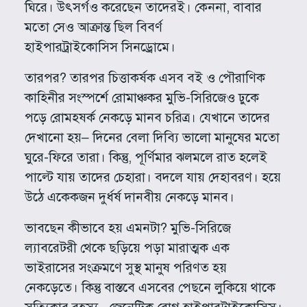
ঘিরে। উৎসর্গও করেছেন তাদেরই। কেননা, বাবার
মতো সেও আক্রান্ত ছিল বিবর্ণ
হাইপারট্রাইকোসিস সিনড্রোমে।
তারপর? তারপর চিত্তাকর্ষক এসব বই ও পৌরাণিক
কাহিনীর সংস্পর্শে রোমাঞ্চকর মুভি-সিরিজেও ঢুকে
পড়ে রোমহষর্ক নেকড়ে মানব চরিত্র। যেখানে তাদের
দেখানো হয়– দিনের বেলা দিব্যি ভালো মানুষের মতো
ঘুরে-ফিরে তারা। কিন্তু, পূর্ণিমার ঝলমলে রাত হলেই
পাল্টে যায় তাদের চেহারা। বদলে যায় দেহাবরণ। হয়ে
উঠে একেকজন দুর্ধর্ষ দানবীয় নেকড়ে মানব।
ভাবছেন কীভাবে হয় এমনটা? মুভি-সিরিজে
ল্যাবরেটরী থেকে ছড়িয়ে পড়া মারাত্মক এক
ভাইরাসের সংক্রমণে সুস্থ মানুষ পরিণত হয়
নেকড়েতে। কিন্তু বাস্তবে এসবের পেছনে লুকিয়ে থাকে