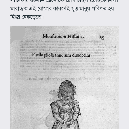
সত্যিকার রহস্য– জেনেটিক রোগ হাইপারট্রাইকোসিস।
মারাত্মক এই রোগের কারণেই সুস্থ মানুষ পরিণত হয়
হিংস্র নেকড়েতে।