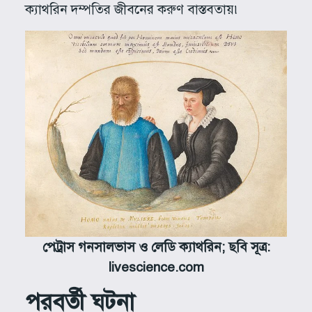
ক্যাথরিন দম্পতির জীবনের করুণ বাস্তবতায়৷
পেট্রাস গনসালভাস ও লেডি ক্যাথরিন; ছবি
সূত্র:
livescience.com
পরবর্তী ঘটনা