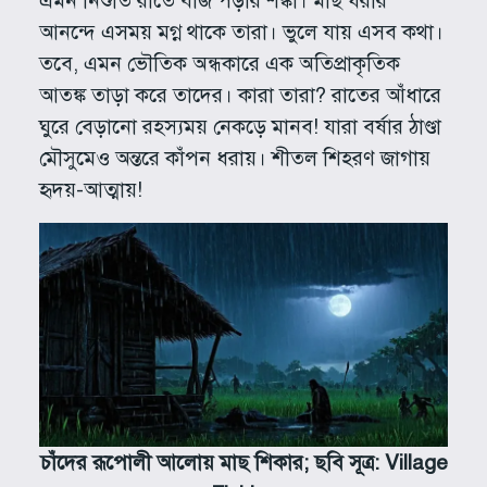
এমন নিশুতি রাতে বাজ পড়ার শঙ্কা। মাছ ধরার
আনন্দে এসময় মগ্ন থাকে তারা। ভুলে যায় এসব কথা।
তবে, এমন ভৌতিক অন্ধকারে এক অতিপ্রাকৃতিক
আতঙ্ক তাড়া করে তাদের। কারা তারা? রাতের আঁধারে
ঘুরে বেড়ানো রহস্যময় নেকড়ে মানব! যারা বর্ষার ঠাণ্ডা
মৌসুমেও অন্তরে কাঁপন ধরায়। শীতল শিহরণ জাগায়
হৃদয়-আত্মায়!
চাঁদের
রূপোলী
আলোয় মাছ শিকার; ছবি সূত্র: Village