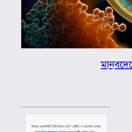
মানবদেহ
নিজের ওয়েবসাইট তৈরি করতে চান? হোস্টিং ও ডোমেইন কেনার
জন্য
Hostinger
ব্যবহার করুন
৭৫%
পর্যন্ত ছাড়ে।