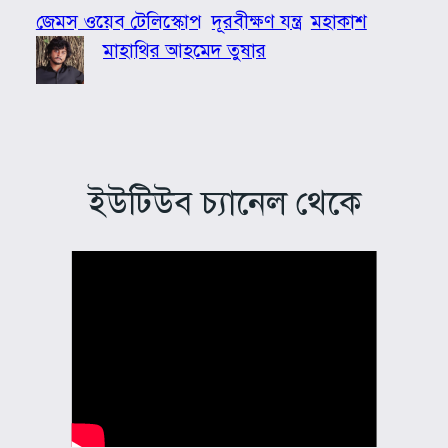
জেমস ওয়েব টেলিস্কোপ
দূরবীক্ষণ যন্ত্র
মহাকাশ
মাহাথির আহমেদ তুষার
ইউটিউব চ্যানেল থেকে