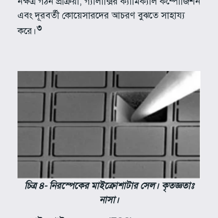
নক্ষত্র গঠন প্রক্রিয়া, গ্যালাক্সির ক্যামিক্যাল কম্পোজিশন
এবং দূরবর্তী কোয়েসারদের আচরণ বুঝতে সাহায্য
৩
করে।
চিত্র ৪- নিরস্পেকের মাইক্রোশাটার সেল। কৃতজ্ঞতাঃ
নাসা।