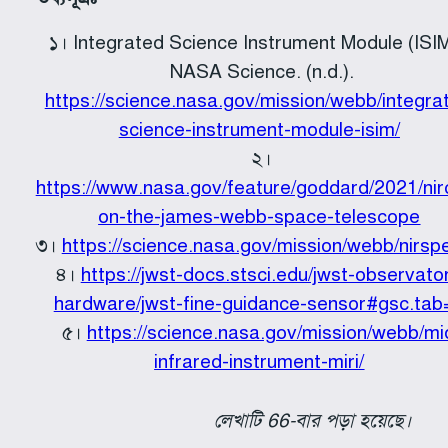
১। Integrated Science Instrument Module (ISIM
NASA Science. (n.d.).
https://science.nasa.gov/mission/webb/integra
science-instrument-module-isim/
২।
https://www.nasa.gov/feature/goddard/2021/ni
on-the-james-webb-space-telescope
৩।
https://science.nasa.gov/mission/webb/nirsp
৪।
https://jwst-docs.stsci.edu/jwst-observato
hardware/jwst-fine-guidance-sensor#gsc.tab
৫।
https://science.nasa.gov/mission/webb/mi
infrared-instrument-miri/
লেখাটি 66-বার পড়া হয়েছে।