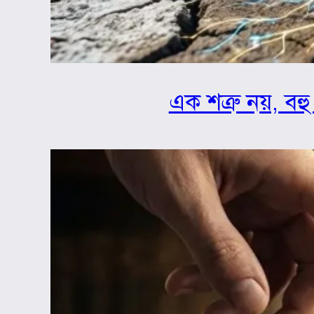
এক শত্রু নয়, বহু 