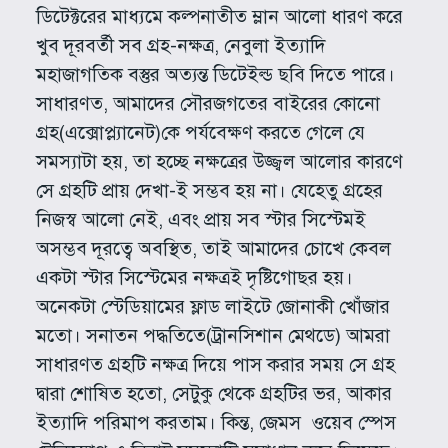
ডিটেক্টরের মাধ্যমে কল্পনাতীত ম্লান আলো ধারণ করে
খুব দূরবর্তী সব গ্রহ-নক্ষত্র, নেবুলা ইত্যাদি
মহাজাগতিক বস্তুর অত্যন্ত ডিটেইল্ড ছবি দিতে পারে।
সাধারণত, আমাদের সৌরজগতের বাইরের কোনো
গ্রহ(এক্সোপ্ল্যানেট)কে পর্যবেক্ষণ করতে গেলে যে
সমস্যাটা হয়, তা হচ্ছে নক্ষত্রের উজ্জ্বল আলোর কারণে
সে গ্রহটি প্রায় দেখা-ই সম্ভব হয় না। যেহেতু গ্রহের
নিজস্ব আলো নেই, এবং প্রায় সব স্টার সিস্টেমই
অসম্ভব দূরত্বে অবস্থিত, তাই আমাদের চোখে কেবল
একটা স্টার সিস্টেমের নক্ষত্রই দৃষ্টিগোছর হয়।
অনেকটা স্টেডিয়ামের ফ্লাড লাইটে জোনাকী খোঁজার
মতো। সনাতন পদ্ধতিতে(ট্রানসিশান মেথডে) আমরা
সাধারণত গ্রহটি নক্ষত্র দিয়ে পাস করার সময় সে গ্রহ
দ্বারা শোষিত হতো, সেটুকু থেকে গ্রহটির ভর, আকার
ইত্যাদি পরিমাপ করতাম। কিন্ত, জেমস ওয়েব স্পেস