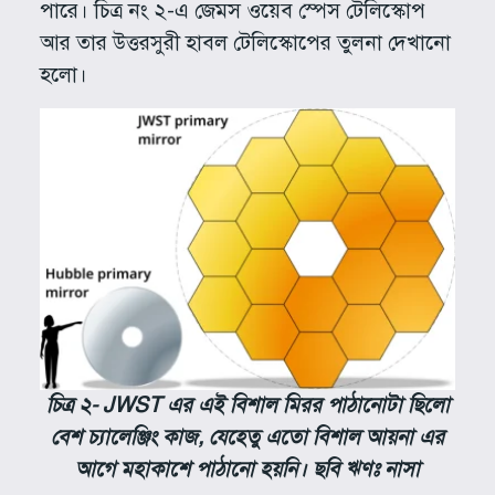
পারে। চিত্র নং ২-এ জেমস ওয়েব স্পেস টেলিস্কোপ
আর তার উত্তরসুরী হাবল টেলিস্কোপের তুলনা দেখানো
হলো।
চিত্র ২- JWST এর এই বিশাল মিরর পাঠানোটা ছিলো
বেশ চ্যালেঞ্জিং কাজ, যেহেতু এতো বিশাল আয়না এর
আগে মহাকাশে পাঠানো হয়নি। ছবি ঋণঃ নাসা