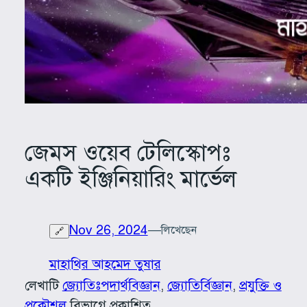
জেমস ওয়েব টেলিস্কোপঃ
একটি ইঞ্জিনিয়ারিং মার্ভেল
Nov 26, 2024
—
লিখেছেন
🔗
মাহাথির আহমেদ তুষার
লেখাটি
জ্যোতিঃপদার্থবিজ্ঞান
, 
জ্যোতির্বিজ্ঞান
, 
প্রযুক্তি ও
প্রকৌশল
বিভাগে প্রকাশিত