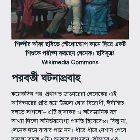
শিল্পীর আঁকা ছবিতে
স্টেথোস্কোপ কানে দিয়ে একট
শিশুকে পরীক্ষা
করছেন লেনেক। ছবিসূত্রঃ
Wikimedia Commons
পরবর্তী ঘটনাপ্রবাহ
কয়েকদিন পর, প্রথাগত ডাক্তারেরা লেনেকের এই
আবিষ্কারের প্রতি হয়ে উঠলো ঘোর বিরোধী, ঈর্ষান্বিত।
বলতে লাগলো– এটি হাস্যকর ও অবৈজ্ঞানিক যন্ত্র।
আখ্যা দিলো অনির্ভরযোগ্য পদ্ধতি হিসেবেও। কিন্তু না,
লেনেক দমে যাবার পাত্র নন। ধীরে ধীরে নেশায় পেয়ে
বসলো তাকে এটা। ভাবতে লাগলেন, কীভাবে এর