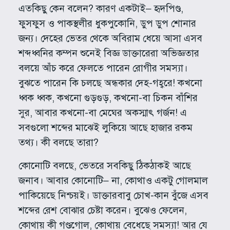
এতকিছু কেন বলেন? কারণ একটাই– হৃদপিণ্ড,
ফুসফুস ও পাকস্থলীর ধুকপুকোনি, ডুপ ডুপ শোনার
জন্য। দেহের ভেতর থেকে অবিরাম ধেয়ে আসা এসব
শব্দধ্বনির কম্পন শুনেই বিজ্ঞ ডাক্তারেরা অভিজ্ঞতার
বলয়ে আঁচ করে ফেলতে পারেন রোগীর সমস্যা।
বুঝতে পারেন কি চলছে অন্ধকার দেহ-গহ্বরে! কখনো
ধ্বক ধ্বক, কখনো গুড়গুড়, কখনো-বা চিকন বাঁশির
সুর, আবার কখনো-বা মেঘের অকস্মাৎ গর্জন! এ
সবগুলো শব্দের মাঝেই লুকিয়ে আছে হাজার রকম
তথ্য। কী বলছে তারা?
কোনোটি বলছে, ভেতরে সবকিছু ঠিকঠাকই আছে
জনাব। আবার কোনোটি– না, কোথাও একটু গোলমাল
পাকিয়েছে নিশ্চয়ই। ডাক্তারবাবু চোখ-কান বুঁজে এসব
শব্দের রেশ বোঝার চেষ্টা করেন। বুঝেও ফেলেন,
কোথায় কী গণ্ডগোল, কোথায় বেধেছে সমস্যা! আর যে