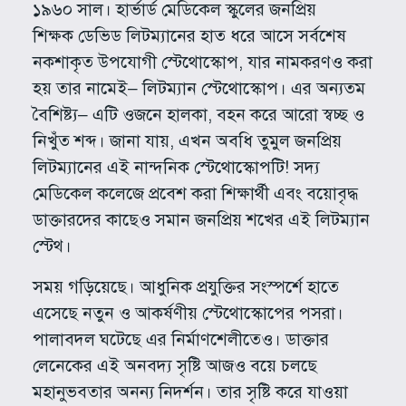
১৯৬০ সাল। হার্ভার্ড মেডিকেল স্কুলের জনপ্রিয়
শিক্ষক ডেভিড লিটম্যানের হাত ধরে আসে সর্বশেষ
নকশাকৃত উপযোগী স্টেথোস্কোপ, যার নামকরণও করা
হয় তার নামেই– লিটম্যান স্টেথোস্কোপ। এর অন্যতম
বৈশিষ্ট্য– এটি ওজনে হালকা, বহন করে আরো স্বচ্ছ ও
নিখুঁত শব্দ। জানা যায়, এখন অবধি তুমুল জনপ্রিয়
লিটম্যানের এই নান্দনিক স্টেথোস্কোপটি! সদ্য
মেডিকেল কলেজে প্রবেশ করা শিক্ষার্থী এবং বয়োবৃদ্ধ
ডাক্তারদের কাছেও সমান জনপ্রিয় শখের এই লিটম্যান
স্টেথ।
সময় গড়িয়েছে। আধুনিক প্রযুক্তির সংস্পর্শে হাতে
এসেছে নতুন ও আকর্ষণীয় স্টেথোস্কোপের পসরা।
পালাবদল ঘটেছে এর নির্মাণশেলীতেও। ডাক্তার
লেনেকের এই অনবদ্য সৃষ্টি আজও বয়ে চলছে
মহানুভবতার অনন্য নিদর্শন। তার সৃষ্টি করে যাওয়া