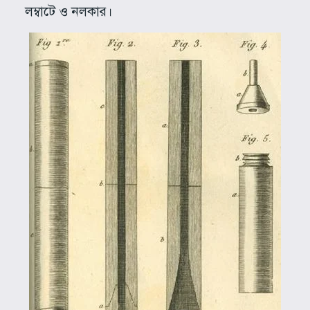
লম্বাটে ও নলকার।