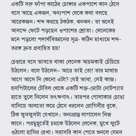
একটি সরু ফাঁপা কাঠের চোঙ্গার একপাশে কান ঠেসে
বসে আছে একজন, অন্যপাশ থেকে কথা বলছে
আরেকজন। শব্দ করছে ঠকঠক, ঝনঝন। তা শুনেই
আনন্দে ফেটে পড়ছেন ওপাশের শ্রোতা। লেনেকের
মনে পড়লো পদার্থবিজ্ঞানের সূত্র- কঠিন মাধ্যমে শব্দ-
তরঙ্গ দ্রুত প্রবাহিত হয়!
চেম্বারে বসে ভাবতে থাকা লেনেক আচমকাই চেঁচিয়ে
উঠলেন। বলে উঠলেন– আরে তাই তো! তার মাথায়
আগে আসে নি কেনো এটা? যেই ভাবা, সেই কাজ।
হসপিটালের টেবিল থেকে একটি শক্ত-মোটা নোটপ্যাড
হাতে তুলে নিলেন তৎক্ষণাৎ। তারপর গোলাকার চোঙা
বানিয়ে আলতো করে ঠেসে ধরলেন রোগিনীর বুকে,
ঠিক ফুসফুসটা যেখানে। অন্যপ্রান্ত লাগালেন নিজ
কানে। পরমুহূর্তেই চমকে উঠলেন লেনেক, মুখে ফুটে
ওঠলো হাসির রেখা। সরাসরি কান পেতে শুনলে যেমন