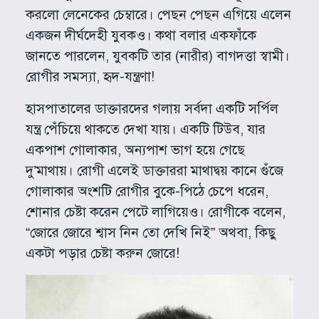
করলো লেনেকের চেম্বারে। পেছন পেছন এগিয়ে এলেন
একজন দীর্ঘদেহী যুবকও। কথা বলার একফাঁকে
জানতে পারলেন, যুবকটি তার (নারীর) বাগদত্তা স্বামী।
রোগীর সমস্যা, হৃদ-যন্ত্রণা!
হাসপাতালের ডাক্তারদের গলায় সর্বদা একটি সর্পিল
যন্ত্র পেঁচিয়ে থাকতে দেখা যায়। একটি টিউব, যার
একপাশ গোলাকার, অন্যপাশ ভাগ হয়ে গেছে
দু’মাথায়। রোগী এলেই ডাক্তাররা মাথাদ্বয় কানে গুঁজে
গোলাকার অংশটি রোগীর বুকে-পিঠে চেপে ধরেন,
শোনার চেষ্টা করেন পেটে লাগিয়েও। রোগীকে বলেন,
“জোরে জোরে শ্বাস নিন তো দেখি নিই” অথবা, কিছু
একটা পড়ার চেষ্টা করুন জোরে!