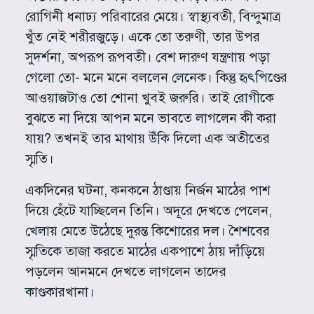
রোগিনী ধনাঢ্য পরিবারের মেয়ে। স্বাস্থ্যবতী, বিন্দুমাত্র
খুঁত নেই শরীরজুড়ে। একে তো তরুণী, তার উপর
সুদর্শনা, অপরূপ রূপবতী। বেশ দারুণ যন্ত্রণায় পড়া
গেলো তো- মনে মনে বললেন লেনেক। কিন্তু হৃৎপিণ্ডের
আওয়াজটাও তো শোনা খুবই জরুরি। তাই রোগীকে
বুঝতে না দিয়ে আপন মনে ভাবতে লাগলেন কী করা
যায়? তখনই তার মাথায় উঁকি দিলো এক অতীতের
স্মৃতি।
একদিনের ঘটনা, কনকনে ঠাণ্ডায় নির্জন মাঠের পাশ
দিয়ে হেঁটে যাচ্ছিলেন তিনি। অদূরে দেখতে পেলেন,
খেলায় মেতে উঠেছে দুরন্ত কিশোরের দল। শৈশবের
স্মৃতিকে তাজা করতে মাঠের একপাশে ঠায় দাঁড়িয়ে
পড়লেন আনমনে দেখতে লাগলেন তাদের
কাণ্ডকারখানা।