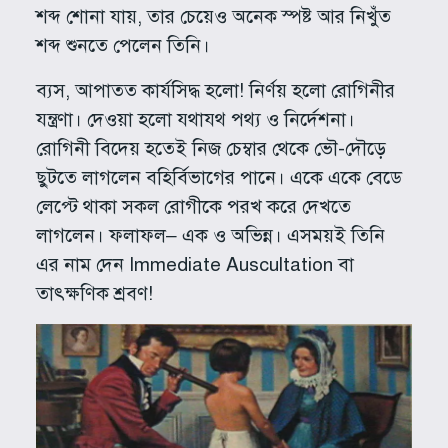
শব্দ শোনা যায়, তার চেয়েও অনেক স্পষ্ট আর নিখুঁত
শব্দ শুনতে পেলেন তিনি।
ব্যস, আপাতত কার্যসিদ্ধ হলো! নির্ণয় হলো রোগিনীর
যন্ত্রণা। দেওয়া হলো যথাযথ পথ্য ও নির্দেশনা।
রোগিনী বিদেয় হতেই নিজ চেম্বার থেকে ভৌ-দৌড়ে
ছুটতে লাগলেন বহির্বিভাগের পানে। একে একে বেডে
লেপ্টে থাকা সকল রোগীকে পরখ করে দেখতে
লাগলেন। ফলাফল– এক ও অভিন্ন। এসময়ই তিনি
এর নাম দেন Immediate Auscultation বা
তাৎক্ষণিক শ্রবণ!