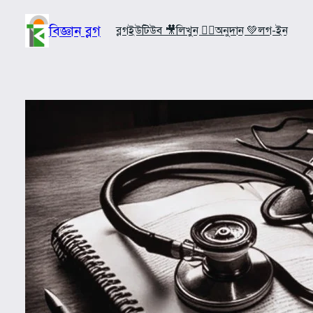
Skip
to
বিজ্ঞান ব্লগ
ব্লগ
ইউটিউব 🎥
লিখুন ✍🏼
অনুদান 💚
লগ-ইন
content