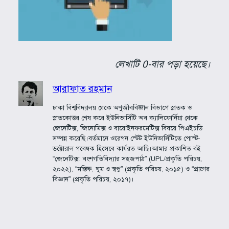
লেখাটি 0-বার পড়া হয়েছে।
আরাফাত রহমান
ঢাকা বিশ্ববিদ্যালয় থেকে অণুজীববিজ্ঞান বিভাগে স্নাতক ও
স্নাতকোত্তর শেষ করে ইউনিভার্সিটি অব ক্যালিফোর্নিয়া থেকে
জেনেটিক্স, জিনোমিক্স ও বায়োইনফরমেটিক্স বিষয়ে পিএইচডি
সম্পন্ন করেছি।বর্তমানে ওরেগন স্টেট ইউনিভার্সিটিতে পোস্ট-
ডক্টোরাল গবেষক হিসেবে কার্যরত আছি।আমার প্রকাশিত বই
“জেনেটিক্স: বংশগতিবিদ্যার সহজপাঠ” (UPL/প্রকৃতি পরিচয়,
২০২২), “মস্তিষ্ক, ঘুম ও স্বপ্ন” (প্রকৃতি পরিচয়, ২০১৫) ও “প্রাণের
বিজ্ঞান” (প্রকৃতি পরিচয়, ২০১৭)।