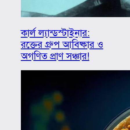
কার্ল ল্যান্ডস্টাইনার:
রক্তের গ্রুপ আবিষ্কার ও
অগণিত প্রাণ সঞ্চার!