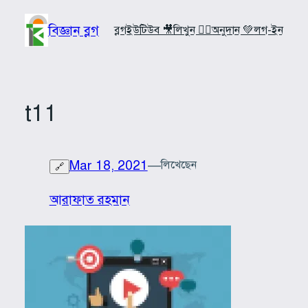
Skip
to
বিজ্ঞান ব্লগ
ব্লগ
ইউটিউব 🎥
লিখুন ✍🏼
অনুদান 💚
লগ-ইন
content
t11
Mar 18, 2021
—
লিখেছেন
🔗
আরাফাত রহমান