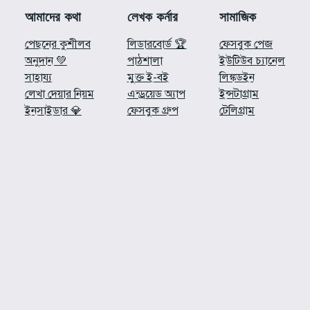
আমাদের কথা
লেখক কর্নার
সামাজিক
পেছনের কুশীলব
লিডারবোর্ড 🏆
ফেসবুক পেজ
অনুদান 💚
পাঠশালা
ইউটিউব চ্যানেল
সাহায্য
মুক্ত ই-বই
লিঙ্কডইন
লেখা দেয়ার নিয়ম
এন্ড্রয়েড অ্যাপ
ইন্সটাগ্রাম
ইনসাইডার 💎
ফেসবুক গ্রুপ
টেলিগ্রাম