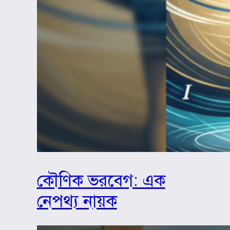
কৌণিক ভরবেগ: এক
নেপথ্য নায়ক