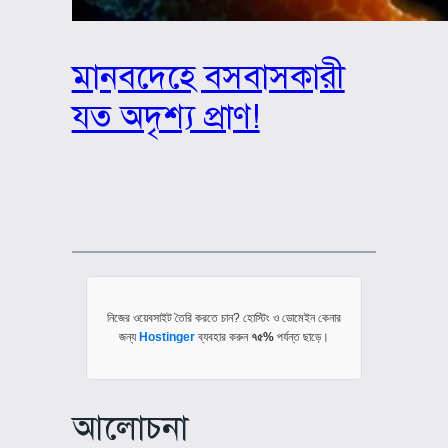
মানবদেহে বসবাসকারী
যত অদৃশ্য প্রাণ!
নিজের ওয়েবসাইট তৈরি করতে চান? হোস্টিং ও ডোমেইন কেনার
জন্য
Hostinger
ব্যবহার করুন
৭৫%
পর্যন্ত ছাড়ে।
আলোচনা