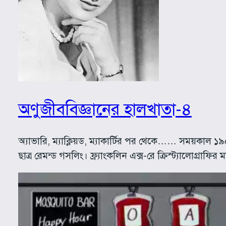
অণুজীববিজ্ঞানের হালখাতা-৪
অ্যাভারি, ম্যাক্লিয়ড, ম্যাকার্টির পর থেকে…… সময়ক
ছাত্র রেমন্ড গসলিং। ফ্র্যাংকলিন এক্স-রে ক্রিস্ট্যালো