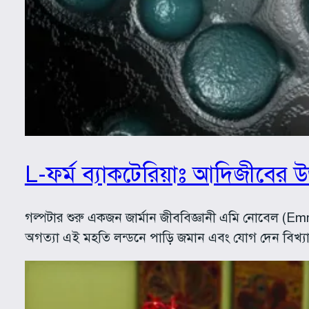
L-ফর্ম ব্যাকটেরিয়াঃ আদিজীবের 
গল্পটার শুরু একজন জার্মান জীববিজ্ঞানী এমি নোবেল (Emmy 
অগত্যা এই মহতি লন্ডনে পাড়ি জমান এবং যোগ দেন বিখ্যা