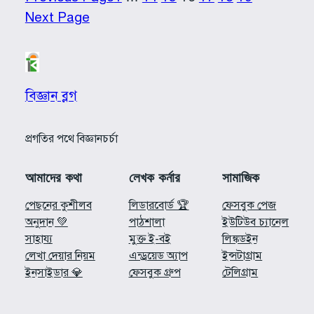
Next Page
বিজ্ঞান ব্লগ
প্রগতির পথে বিজ্ঞানচর্চা
আমাদের কথা
লেখক কর্নার
সামাজিক
পেছনের কুশীলব
লিডারবোর্ড 🏆
ফেসবুক পেজ
অনুদান 💚
পাঠশালা
ইউটিউব চ্যানেল
সাহায্য
মুক্ত ই-বই
লিঙ্কডইন
লেখা দেয়ার নিয়ম
এন্ড্রয়েড অ্যাপ
ইন্সটাগ্রাম
ইনসাইডার 💎
ফেসবুক গ্রুপ
টেলিগ্রাম