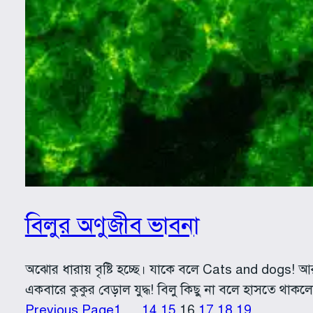
বিলুর অণুজীব ভাবনা
অঝোর ধারায় বৃষ্টি হচ্ছে। যাকে বলে Cats and dogs! আর
একবারে কুকুর বেড়াল যুদ্ধ! বিলু কিছু না বলে হাসতে থাকল
Previous Page
1
…
14
15
16
17
18
19