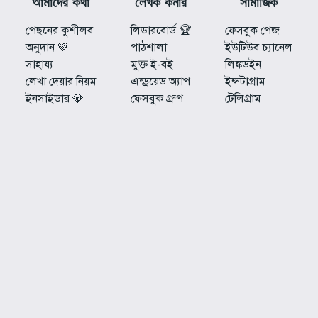
আমাদের কথা
লেখক কর্নার
সামাজিক
পেছনের কুশীলব
লিডারবোর্ড 🏆
ফেসবুক পেজ
অনুদান 💚
পাঠশালা
ইউটিউব চ্যানেল
সাহায্য
মুক্ত ই-বই
লিঙ্কডইন
লেখা দেয়ার নিয়ম
এন্ড্রয়েড অ্যাপ
ইন্সটাগ্রাম
ইনসাইডার 💎
ফেসবুক গ্রুপ
টেলিগ্রাম