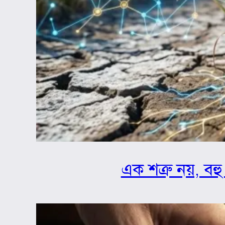
এক শত্রু নয়, বহু 