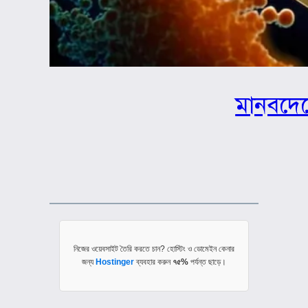
মানবদেহ
নিজের ওয়েবসাইট তৈরি করতে চান? হোস্টিং ও ডোমেইন কেনার
জন্য
Hostinger
ব্যবহার করুন
৭৫%
পর্যন্ত ছাড়ে।