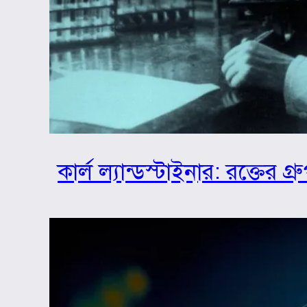
কার্ল ল্যান্ডস্টাইনার: রক্তের 